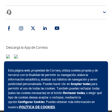
Descarga la App de Correos
Métodos de pago
Esta página web, propiedad de Correos, utiliza cookies propias y de
terceros con la finalidad de permitir su navegación, elaborar
información estadística, analizar sus hábitos de navegación y servir
publicidad personalizada. Puedes hacer clic en
Aceptar todas
para
permitir el uso de todas las cookies. También puedes rechazar todas
.
(salvo las cookies necesarias) en el botón
Rechazar todas
, o elegir qué
tipo de cookies deseas aceptar o rechazar, mediante la
opción
Configurar Cookies
. Puedes obtener más información en
POLÍTICA DE COOKIES
nuestra
.