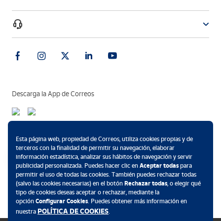
Descarga la App de Correos
Métodos de pago
Esta página web, propiedad de Correos, utiliza cookies propias y de
terceros con la finalidad de permitir su navegación, elaborar
información estadística, analizar sus hábitos de navegación y servir
publicidad personalizada. Puedes hacer clic en
Aceptar todas
para
permitir el uso de todas las cookies. También puedes rechazar todas
.
(salvo las cookies necesarias) en el botón
Rechazar todas
, o elegir qué
tipo de cookies deseas aceptar o rechazar, mediante la
opción
Configurar Cookies
. Puedes obtener más información en
POLÍTICA DE COOKIES
nuestra
.