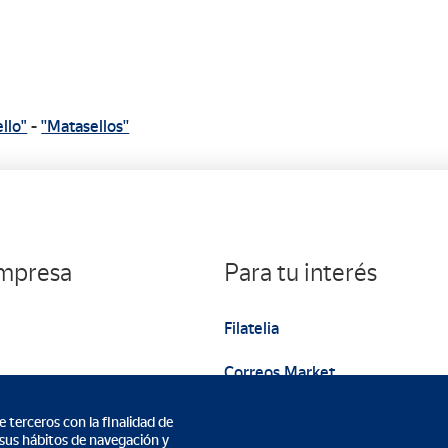
llo"
-
''Matasellos''
empresa
Para tu interés
Filatelia
Correos Market
Web institucional
 terceros con la finalidad de
 sus hábitos de navegación y