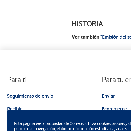
HISTORIA
Ver también
"Emisión del se
Para ti
Para tu 
Seguimiento de envío
Enviar
Recibir
Ecommerce
Enviar
Marketing
Esta página web, propiedad de Correos, utiliza cookies propias y de
permitir su navegación, elaborar información estadística, analizar