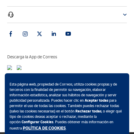
Descarga la App de Correos
Métodos de pago
Esta página web, propiedad de Correos, utiliza cookies propias y de
terceros con la finalidad de permitir su navegación, elaborar
información estadística, analizar sus hábitos de navegación y servir
publicidad personalizada. Puedes hacer clic en
Aceptar todas
para
permitir el uso de todas las cookies. También puedes rechazar todas
.
(salvo las cookies necesarias) en el botón
Rechazar todas
, o elegir qué
tipo de cookies deseas aceptar o rechazar, mediante la
opción
Configurar Cookies
. Puedes obtener más información en
POLÍTICA DE COOKIES
nuestra
.