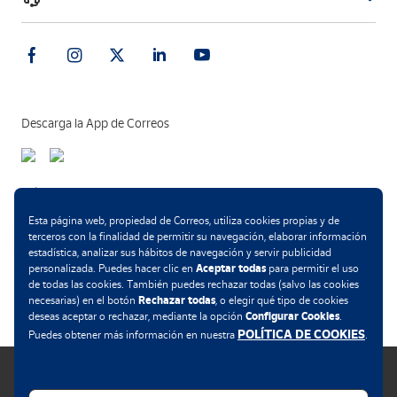
Descarga la App de Correos
Métodos de pago
Esta página web, propiedad de Correos, utiliza cookies propias y de
terceros con la finalidad de permitir su navegación, elaborar información
estadística, analizar sus hábitos de navegación y servir publicidad
Aceptar todas
personalizada. Puedes hacer clic en
para permitir el uso
.
de todas las cookies. También puedes rechazar todas (salvo las cookies
Rechazar todas
necesarias) en el botón
, o elegir qué tipo de cookies
Configurar Cookies
deseas aceptar o rechazar, mediante la opción
.
POLÍTICA DE COOKIES
Puedes obtener más información en nuestra
.