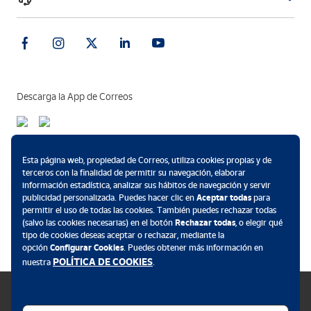
Descarga la App de Correos
Métodos de pago
Esta página web, propiedad de Correos, utiliza cookies propias y de
terceros con la finalidad de permitir su navegación, elaborar
información estadística, analizar sus hábitos de navegación y servir
publicidad personalizada. Puedes hacer clic en
Aceptar todas
para
permitir el uso de todas las cookies. También puedes rechazar todas
.
(salvo las cookies necesarias) en el botón
Rechazar todas
, o elegir qué
tipo de cookies deseas aceptar o rechazar, mediante la
opción
Configurar Cookies
. Puedes obtener más información en
POLÍTICA DE COOKIES
nuestra
.