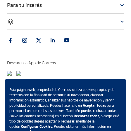
Para tu interés
Descarga la App de Correos
Métodos de pago
Esta página web, propiedad de Correos, utiliza cookies propias y de
terceros con la finalidad de permitir su navegación, elaborar
información estadística, analizar sus hábitos de navegación y servir
publicidad personalizada. Puedes hacer clic en
Aceptar todas
para
permitir el uso de todas las cookies. También puedes rechazar todas
.
(salvo las cookies necesarias) en el botón
Rechazar todas
, o elegir qué
tipo de cookies deseas aceptar o rechazar, mediante la
opción
Configurar Cookies
. Puedes obtener más información en