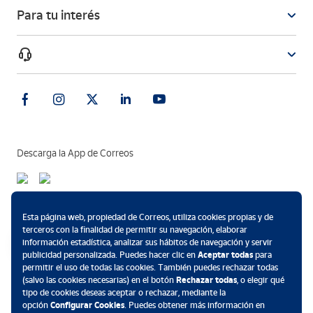
Para tu interés
Descarga la App de Correos
Métodos de pago
Esta página web, propiedad de Correos, utiliza cookies propias y de
terceros con la finalidad de permitir su navegación, elaborar
información estadística, analizar sus hábitos de navegación y servir
publicidad personalizada. Puedes hacer clic en
Aceptar todas
para
permitir el uso de todas las cookies. También puedes rechazar todas
.
(salvo las cookies necesarias) en el botón
Rechazar todas
, o elegir qué
tipo de cookies deseas aceptar o rechazar, mediante la
opción
Configurar Cookies
. Puedes obtener más información en