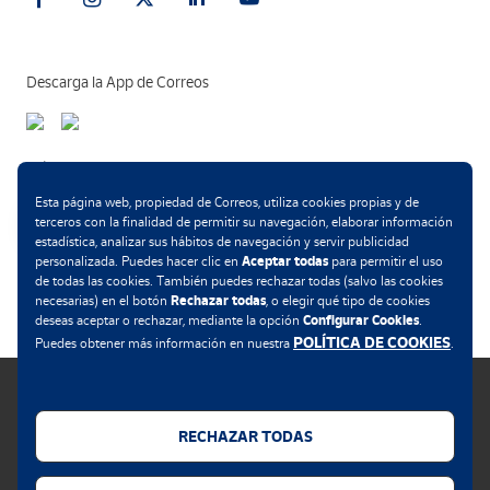
Descarga la App de Correos
Métodos de pago
Esta página web, propiedad de Correos, utiliza cookies propias y de
terceros con la finalidad de permitir su navegación, elaborar información
estadística, analizar sus hábitos de navegación y servir publicidad
Aceptar todas
personalizada. Puedes hacer clic en
para permitir el uso
.
de todas las cookies. También puedes rechazar todas (salvo las cookies
Rechazar todas
necesarias) en el botón
, o elegir qué tipo de cookies
Configurar Cookies
deseas aceptar o rechazar, mediante la opción
.
POLÍTICA DE COOKIES
Puedes obtener más información en nuestra
.
RECHAZAR TODAS
Política de cookies