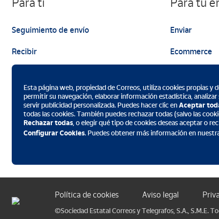
Para ti
Para tu 
Seguimiento de envío
Enviar
Recibir
Ecommerce
Enviar
Marketing
Esta página web, propiedad de Correos, utiliza cookies propias y de
permitir su navegación, elaborar información estadística, analizar
servir publicidad personalizada. Puedes hacer clic en
Aceptar tod
todas las cookies. También puedes rechazar todas (salvo las cooki
Rechazar todas
, o elegir qué tipo de cookies deseas aceptar o r
Descarga la App de Correos
Configurar Cookies
. Puedes obtener más información en nuestr
Política de cookies
Aviso legal
Priv
©Sociedad Estatal Correos y Telegrafos, S.A., S.M.E. T