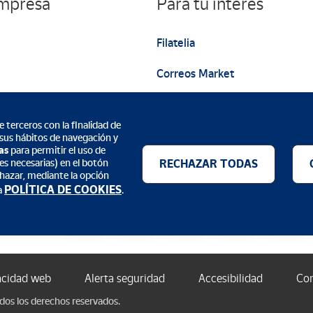
empresa
Para tu interés
Filatelia
Correos Market
Web institucional
 terceros con la finalidad de
 sus hábitos de navegación y
as
para permitir el uso de
es necesarias) en el botón
RECHAZAR TODAS
echazar, mediante la opción
Métodos de pago
POLÍTICA DE COOKIES
a
.
acidad web
Alerta seguridad
Accesibilidad
Con
odos los derechos reservados.