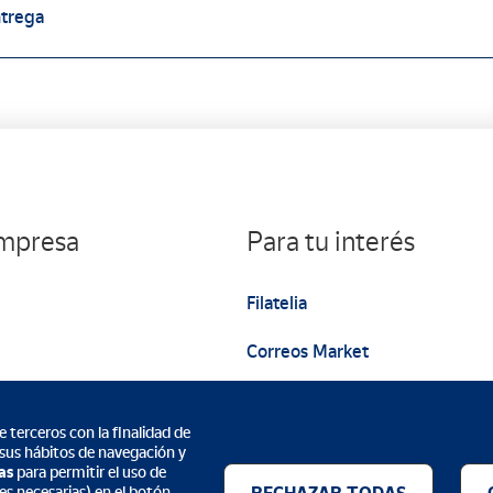
ntrega
empresa
Para tu interés
Filatelia
Correos Market
Web institucional
 terceros con la finalidad de
 sus hábitos de navegación y
as
para permitir el uso de
es necesarias) en el botón