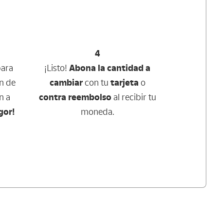
4
ara
¡Listo!
Abona la cantidad a
ón de
cambiar
con tu
tarjeta
o
n a
contra reembolso
al recibir tu
gor!
moneda.