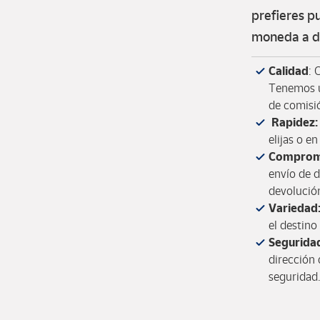
prefieres p
moneda a do
Calidad
: 
Tenemos u
de comisi
Rapidez:
elijas o e
Comprom
envío de d
devolució
Variedad
el destino 
Segurida
dirección 
seguridad