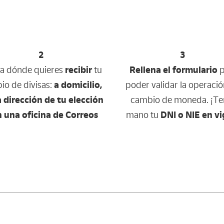
2
3
ca dónde quieres
recibir
tu
Rellena el formulario
p
io de divisas:
a domicilio,
poder validar la operaci
 dirección de tu elección
cambio de moneda. ¡Te
n una oficina de Correos
mano tu
DNI o NIE en vi