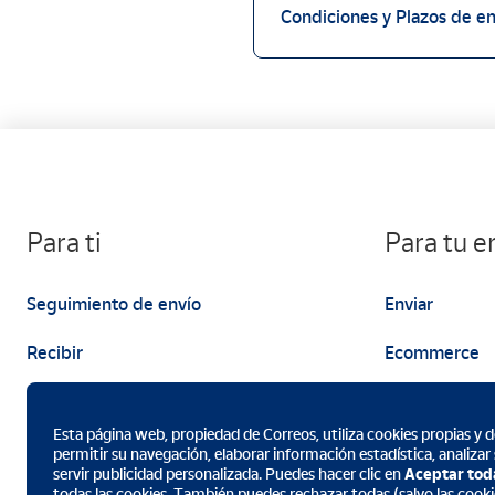
Condiciones y Plazos de e
Para ti
Para tu 
Seguimiento de envío
Enviar
Recibir
Ecommerce
Enviar
Marketing
Esta página web, propiedad de Correos, utiliza cookies propias y de
permitir su navegación, elaborar información estadística, analizar
servir publicidad personalizada. Puedes hacer clic en
Aceptar tod
todas las cookies. También puedes rechazar todas (salvo las cooki