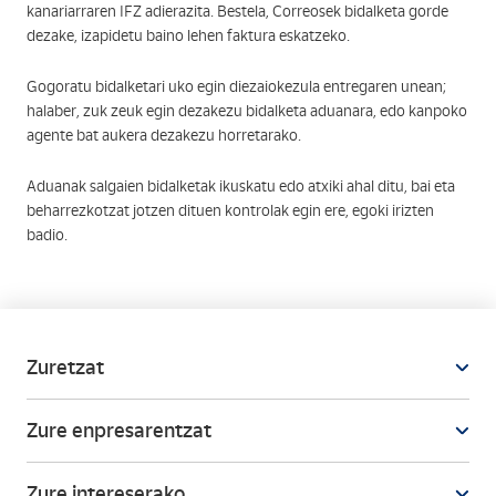
kanariarraren IFZ adierazita. Bestela, Correosek bidalketa gorde
dezake, izapidetu baino lehen faktura eskatzeko.
Gogoratu bidalketari uko egin diezaiokezula entregaren unean;
halaber, zuk zeuk egin dezakezu bidalketa aduanara, edo kanpoko
agente bat aukera dezakezu horretarako.
Aduanak salgaien bidalketak ikuskatu edo atxiki ahal ditu, bai eta
beharrezkotzat jotzen dituen kontrolak egin ere, egoki irizten
badio.
Zuretzat
Zure enpresarentzat
Zure intereserako