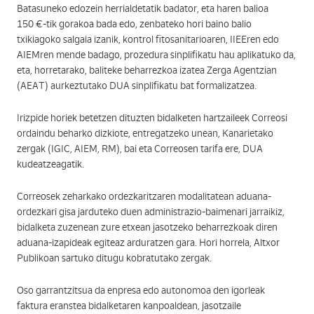
Batasuneko edozein herrialdetatik badator, eta haren balioa
150 €-tik gorakoa bada edo, zenbateko hori baino balio
txikiagoko salgaia izanik, kontrol fitosanitarioaren, IIEEren edo
AIEMren mende badago, prozedura sinplifikatu hau aplikatuko da,
eta, horretarako, baliteke beharrezkoa izatea Zerga Agentzian
(AEAT) aurkeztutako DUA sinplifikatu bat formalizatzea.
Irizpide horiek betetzen dituzten bidalketen hartzaileek Correosi
ordaindu beharko dizkiote, entregatzeko unean, Kanarietako
zergak (IGIC, AIEM, RM), bai eta Correosen tarifa ere, DUA
kudeatzeagatik.
Correosek zeharkako ordezkaritzaren modalitatean aduana-
ordezkari gisa jarduteko duen administrazio-baimenari jarraikiz,
bidalketa zuzenean zure etxean jasotzeko beharrezkoak diren
aduana-izapideak egiteaz arduratzen gara. Hori horrela, Altxor
Publikoan sartuko ditugu kobratutako zergak.
Oso garrantzitsua da enpresa edo autonomoa den igorleak
faktura eranstea bidalketaren kanpoaldean, jasotzaile