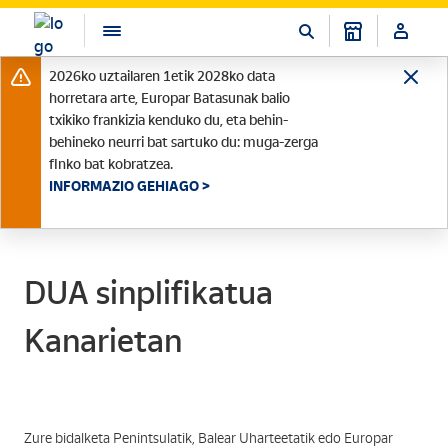
2026ko uztailaren 1etik 2028ko data
horretara arte, Europar Batasunak balio
txikiko frankizia kenduko du, eta behin-
behineko neurri bat sartuko du: muga-zerga
finko bat kobratzea.
INFORMAZIO GEHIAGO >
DUA sinplifikatua
Kanarietan
Zure bidalketa Penintsulatik, Balear Uharteetatik edo Europar