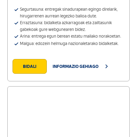
Segurtasuna: entregak sinadurapean egingo direlarik,
hirugarrenen aurrean legezko balioa dute.
Erraztasuna: bidalketa azkarragoak eta zailtasunik
gabekoak gure webgunearen bidez.
Arina: entrega egun berean estatu mailako norakoetan.
Malgua: edozein helmuga nazionaletarako bidalketak.
BIDALI
INFORMAZIO GEHIAGO