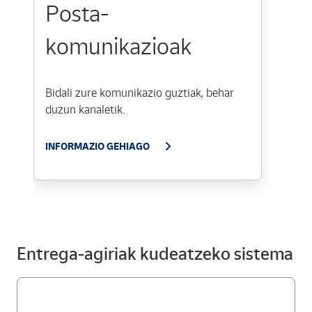
Posta-
komunikazioak
Bidali zure komunikazio guztiak, behar
duzun kanaletik.
INFORMAZIO GEHIAGO
Entrega-agiriak kudeatzeko sistema