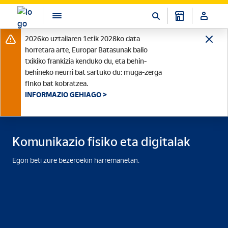
2026ko uztailaren 1etik 2028ko data
horretara arte, Europar Batasunak balio
txikiko frankizia kenduko du, eta behin-
behineko neurri bat sartuko du: muga-zerga
finko bat kobratzea.
INFORMAZIO GEHIAGO >
Komunikazio fisiko eta digitalak
Egon beti zure bezeroekin harremanetan.