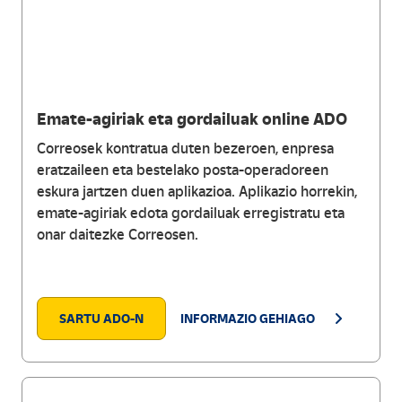
Emate-agiriak eta gordailuak online ADO
Correosek kontratua duten bezeroen, enpresa
eratzaileen eta bestelako posta-operadoreen
eskura jartzen duen aplikazioa. Aplikazio horrekin,
emate-agiriak edota gordailuak erregistratu eta
onar daitezke Correosen.
SARTU ADO-N
INFORMAZIO GEHIAGO