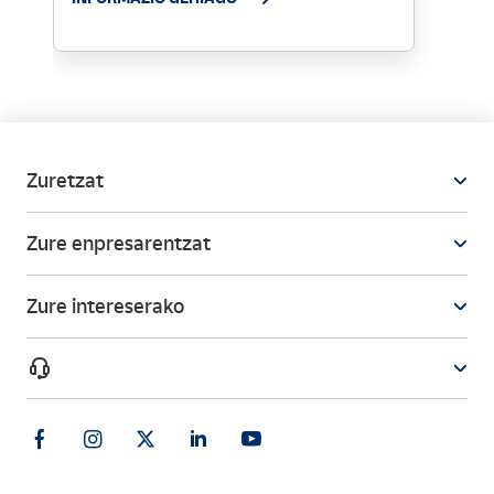
Zuretzat
Zure enpresarentzat
Zure intereserako