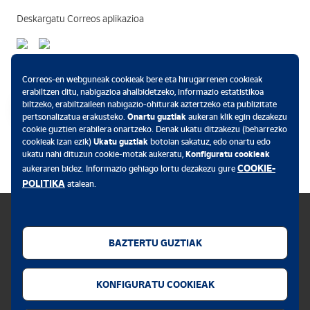
Deskargatu Correos aplikazioa
Ordainketa-metodoak
Correos-en webguneak cookieak bere eta hirugarrenen cookieak
erabiltzen ditu, nabigazioa ahalbidetzeko, informazio estatistikoa
biltzeko, erabiltzaileen nabigazio-ohiturak aztertzeko eta publizitate
pertsonalizatua erakusteko.
Onartu guztiak
aukeran klik egin dezakezu
cookie guztien erabilera onartzeko. Denak ukatu ditzakezu (beharrezko
.
cookieak izan ezik)
Ukatu guztiak
botoian sakatuz, edo onartu edo
ukatu nahi dituzun cookie-motak aukeratu,
Konfiguratu cookieak
COOKIE-
aukeraren bidez. Informazio gehiago lortu dezakezu gure
POLITIKA
atalean.
BAZTERTU GUZTIAK
Cookie-en politika
KONFIGURATU COOKIEAK
Lege-oharra
Web-pribatutasuna