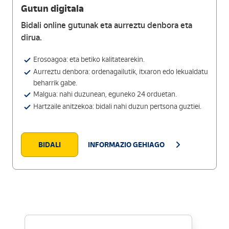
Gutun digitala
Bidali online gutunak eta aurreztu denbora eta
dirua.
Erosoagoa: eta betiko kalitatearekin.
Aurreztu denbora: ordenagailutik, itxaron edo lekualdatu
beharrik gabe.
Malgua: nahi duzunean, eguneko 24 orduetan.
Hartzaile anitzekoa: bidali nahi duzun pertsona guztiei.
BIDALI
INFORMAZIO GEHIAGO