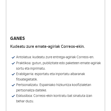
GANES
Kudeatu zure emate-agiriak Correos-ekin.
Antolatua: kudeatu zure entrega-agiriak Correos-en.
Praktikoa: gutun, publizitate edo paketeen emate-agiriak
sortu eta inprimatu.
Erabilgarria: esportatu eta inportatu albaranak
fitxategietatik.
Pertsonalizatu: Espainiako hizkuntza koofizialetan
pertsonaliza daiteke.
Esklusiboa: Correos-ekin kontratu bat sinatuta izan
behar duzu.