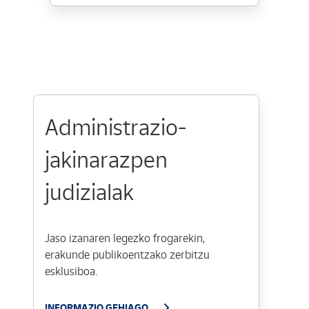
Administrazio-
jakinarazpen
judizialak
Jaso izanaren legezko frogarekin,
erakunde publikoentzako zerbitzu
esklusiboa.
INFORMAZIO GEHIAGO