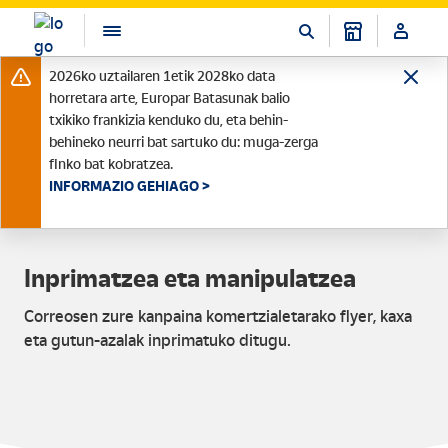
2026ko uztailaren 1etik 2028ko data
horretara arte, Europar Batasunak balio
txikiko frankizia kenduko du, eta behin-
behineko neurri bat sartuko du: muga-zerga
finko bat kobratzea.
INFORMAZIO GEHIAGO >
Inprimatzea eta manipulatzea
Correosen zure kanpaina komertzialetarako flyer, kaxa
eta gutun-azalak inprimatuko ditugu.