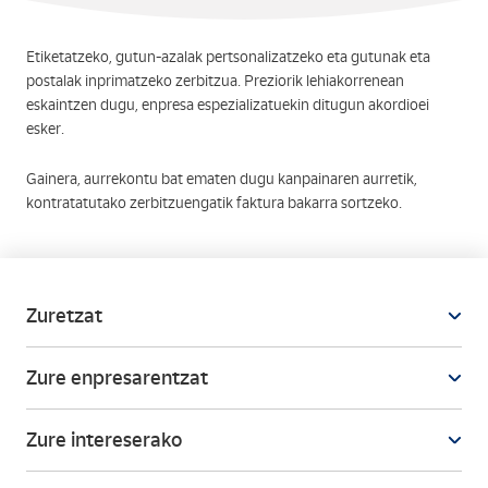
Etiketatzeko, gutun-azalak pertsonalizatzeko eta gutunak eta
postalak inprimatzeko zerbitzua. Preziorik lehiakorrenean
eskaintzen dugu, enpresa espezializatuekin ditugun akordioei
esker.
Gainera, aurrekontu bat ematen dugu kanpainaren aurretik,
kontratatutako zerbitzuengatik faktura bakarra sortzeko.
Zuretzat
Zure enpresarentzat
Zure intereserako