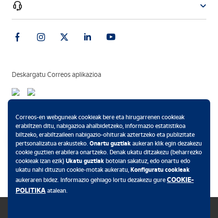
Deskargatu Correos aplikazioa
Ordainketa-metodoak
Correos-en webguneak cookieak bere eta hirugarrenen cookieak
erabiltzen ditu, nabigazioa ahalbidetzeko, informazio estatistikoa
biltzeko, erabiltzaileen nabigazio-ohiturak aztertzeko eta publizitate
pertsonalizatua erakusteko.
Onartu guztiak
aukeran klik egin dezakezu
cookie guztien erabilera onartzeko. Denak ukatu ditzakezu (beharrezko
.
cookieak izan ezik)
Ukatu guztiak
botoian sakatuz, edo onartu edo
ukatu nahi dituzun cookie-motak aukeratu,
Konfiguratu cookieak
COOKIE-
aukeraren bidez. Informazio gehiago lortu dezakezu gure
POLITIKA
atalean.