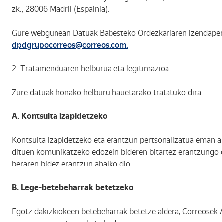
zk., 28006 Madril (Espainia).
Gure webgunean Datuak Babesteko Ordezkariaren izendapenar
dpdgrupocorreos@correos.com.
2. Tratamenduaren helburua eta legitimazioa
Zure datuak honako helburu hauetarako tratatuko dira:
A. Kontsulta izapidetzeko
Kontsulta izapidetzeko eta erantzun pertsonalizatua eman aha
dituen komunikatzeko edozein bideren bitartez erantzungo da
beraren bidez erantzun ahalko dio.
B. Lege-betebeharrak betetzeko
Egotz dakizkiokeen betebeharrak betetze aldera, Correosek Adm