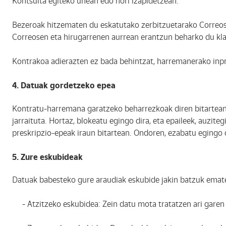
Kontsulta egiteko unean edo hori izapidetzean.
Bezeroak hitzematen du eskatutako zerbitzuetarako Correosi
Correosen eta hirugarrenen aurrean erantzun beharko du klau
Kontrakoa adierazten ez bada behintzat, harremanerako inpr
4. Datuak gordetzeko epea
Kontratu-harremana garatzeko beharrezkoak diren bitartean 
jarraituta. Hortaz, blokeatu egingo dira, eta epaileek, auzit
preskripzio-epeak iraun bitartean. Ondoren, ezabatu egingo d
5. Zure eskubideak
Datuak babesteko gure araudiak eskubide jakin batzuk emate
- Atzitzeko eskubidea: Zein datu mota tratatzen ari garen 