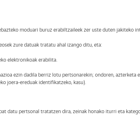
 ebazteko moduari buruz erabiltzaileek zer uste duten jakiteko i
sek zure datuak tratatu ahal izango ditu, eta:
ko elektronikoak erabilita.
oa ezin dadila berriz lotu pertsonarekin; ondoren, azterketa e
ko joera-ereduak identifikatzeko, kasu).
t datu pertsonal tratatzen dira, zeinak honako iturri eta kateg