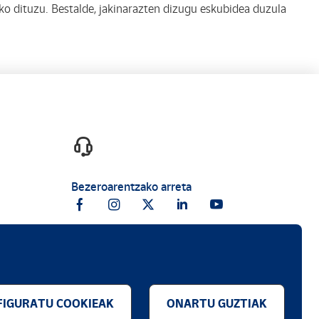
 dituzu. Bestalde, jakinarazten dizugu eskubidea duzula
Bezeroarentzako arreta
IGURATU COOKIEAK
ONARTU GUZTIAK