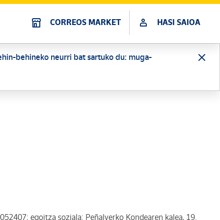
CORREOS MARKET
HASI SAIOA
behin-behineko neurri bat sartuko du: muga-
83052407; egoitza soziala: Peñalverko Kondearen kalea, 19.