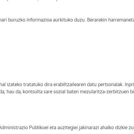
i buruzko informazioa aurkituko duzu. Berarekin harremanetan
l izateko tratatuko dira erabiltzailearen datu pertsonalak. Inpri
; hau da, kontsulta sare sozial baten mezularitza-zerbitzuen bit
inistrazio Publikoei eta auzitegiei jakinarazi ahalko dizkie zur