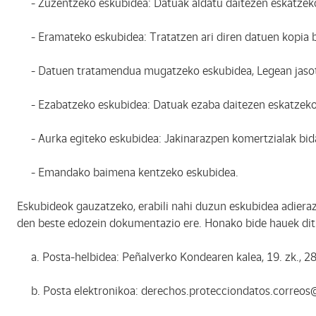
- Zuzentzeko eskubidea: Datuak aldatu daitezen eskatzeko,
- Eramateko eskubidea: Tratatzen ari diren datuen kopia ba
- Datuen tratamendua mugatzeko eskubidea, Legean jasot
- Ezabatzeko eskubidea: Datuak ezaba daitezen eskatzeko,
- Aurka egiteko eskubidea: Jakinarazpen komertzialak bidal
- Emandako baimena kentzeko eskubidea.
Eskubideok gauzatzeko, erabili nahi duzun eskubidea adierazi
den beste edozein dokumentazio ere. Honako bide hauek dit
a. Posta-helbidea: Peñalverko Kondearen kalea, 19. zk., 28
b. Posta elektronikoa: derechos.protecciondatos.correo