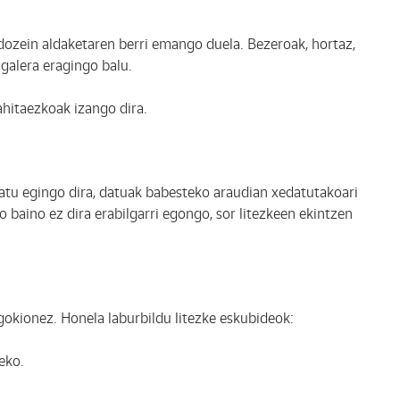
dozein aldaketaren berri emango duela. Bezeroak, hortaz,
galera eragingo balu.
hitaezkoak izango dira.
atu egingo dira, datuak babesteko araudian xedatutakoari
o baino ez dira erabilgarri egongo, sor litezkeen ekintzen
okionez. Honela laburbildu litezke eskubideok:
eko.