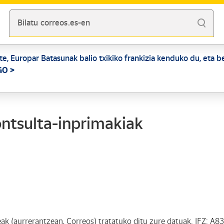
Bilatu correos.es-en
te, Europar Batasunak balio txikiko frankizia kenduko du, eta 
GO >
ontsulta-inprimakiak
teak (aurrerantzean, Correos) tratatuko ditu zure datuak. IFZ: A