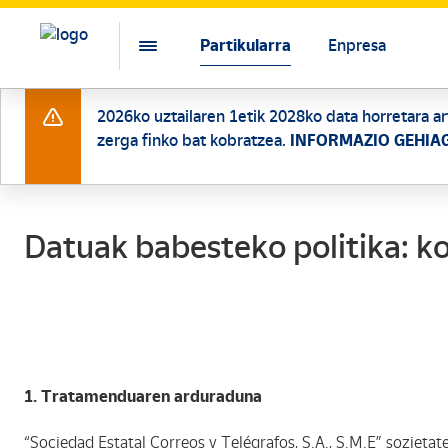
Partikularra
Enpresa
2026ko uztailaren 1etik 2028ko data horretara ar
zerga finko bat kobratzea.
INFORMAZIO GEHIA
Datuak babesteko politika: k
1. Tratamenduaren arduraduna
“Sociedad Estatal Correos y Telégrafos, S.A., S.M.E” sozieta