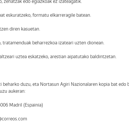
 zehatzak edo egiazkoak ez izateagatik.
t eskuratzeko, formatu elkarreragile batean.
zen diren kasuetan.
 tratamenduak beharrezkoa izateari uzten dionean.
tzeari uztea eskatzeko, arestian aipatutako baldintzetan.
 beharko duzu, eta Nortasun Agiri Nazionalaren kopia bat edo bes
uzu aukeran:
006 Madril (Espainia)
s@correos.com