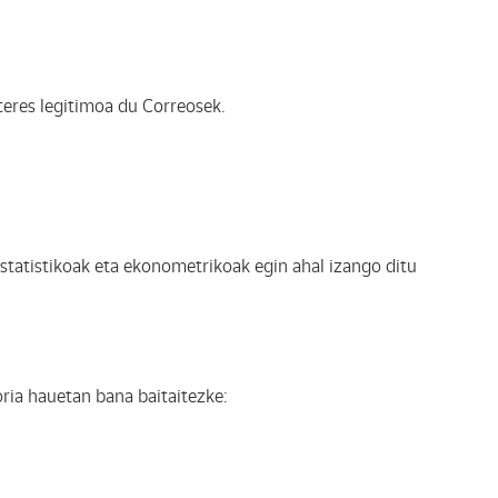
nteres legitimoa du Correosek.
statistikoak eta ekonometrikoak egin ahal izango ditu
oria hauetan bana baitaitezke: