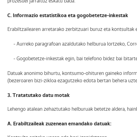
prozesuei jarraituz eskatu bada.
C. Informazio estatistikoa eta gogobetetze-inkestak
Erabiltzailearen arretarako zerbitzuari buruz eta kontsultak
- Aurreko paragrafoan azaldutako helburua lortzeko, Correo
- Gogobetetze-inkestak egin, bai telefono bidez bai bitarte
Datuak anonimo bihurtu, kontsumo-ohituren gaineko informazi
(bezeroaren bizi-zikloa ezagutzeko edota bertan behera uzte
3. Tratatutako datu motak
Lehengo atalean zehaztutako helburuak betetze aldera, hainba
A. Erabiltzaileak zuzenean emandako datuak: