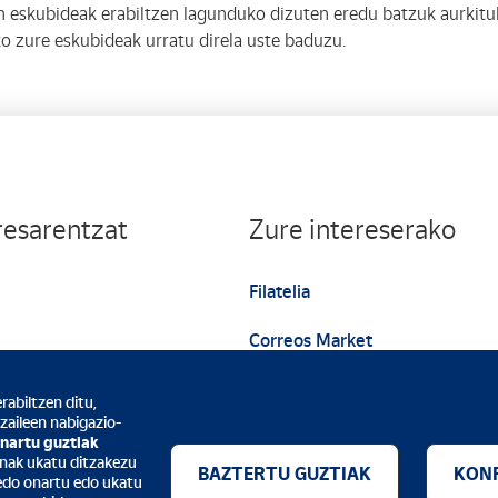
skubideak erabiltzen lagunduko dizuten eredu batzuk aurkituko
ko zure eskubideak urratu direla uste baduzu.
resarentzat
Zure intereserako
Filatelia
Correos Market
Erakundearen webgunea
abiltzen ditu,
tzaileen nabigazio-
nartu guztiak
enak ukatu ditzakezu
BAZTERTU GUZTIAK
KONF
edo onartu edo ukatu