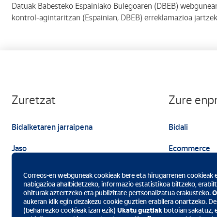
Datuak Babesteko Espainiako Bulegoaren (DBEB) webgunean e
kontrol-agintaritzan (Espainian, DBEB) erreklamazioa jartze
Zuretzat
Zure enp
Bidalketaren jarraipena
Bidali
Jaso
Ecommerce
Bidali
Marketina
Correos-en webguneak cookieak bere eta hirugarrenen cookieak er
nabigazioa ahalbidetzeko, informazio estatistikoa biltzeko, erabil
ohiturak aztertzeko eta publizitate pertsonalizatua erakusteko.
O
aukeran klik egin dezakezu cookie guztien erabilera onartzeko. D
(beharrezko cookieak izan ezik)
Ukatu guztiak
botoian sakatuz, 