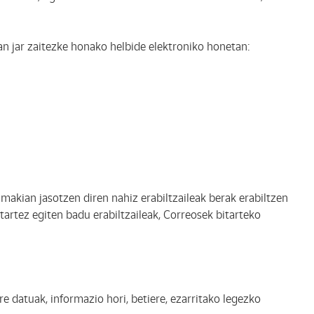
 jar zaitezke honako helbide elektroniko honetan:
makian jasotzen diren nahiz erabiltzaileak berak erabiltzen
artez egiten badu erabiltzaileak, Correosek bitarteko
e datuak, informazio hori, betiere, ezarritako legezko