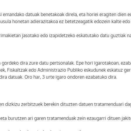
 emandako datuak benetakoak direla, eta horiei eragiten dien e
sula honetan adierazitakoa ez betetzeagatik edozein kalte edo 
imakietan jasotako edo izapidetzeko eskatutako datu guztiak na
gordeko dira zure datu pertsonalak. Epe hori igarotakoan, ezab
egiek, Fiskaltzak edo Administrazio Publiko eskudunek eskatuz ger
ira datuak. Oro har, 3 urte igaro ondoren ezabatuko dira.
n dizkizu zerbitzuek berekin dituzten datuen tratamenduari dag
eta burutzen ari garen tratamenduak zein ezaugarri dituen jakit