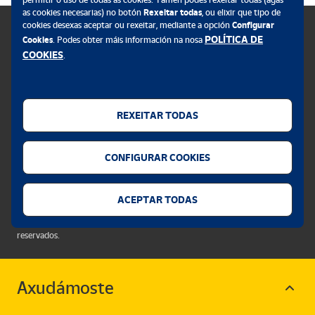
as cookies necesarias) no botón
Rexeitar todas
, ou elixir que tipo de
cookies desexas aceptar ou rexeitar, mediante a opción
Configurar
POLÍTICA DE
Cookies
. Podes obter máis información na nosa
COOKIES
.
Política de cookies
Aviso legal
REXEITAR TODAS
Privacidade web
Alerta seguridade
CONFIGURAR COOKIES
Accesibilidade
Configurador de cookies
ACEPTAR TODAS
©Sociedad Estatal Correos y Telégrafos, S.A., S.M.E. Todos os dereitos
reservados.
Axudámoste