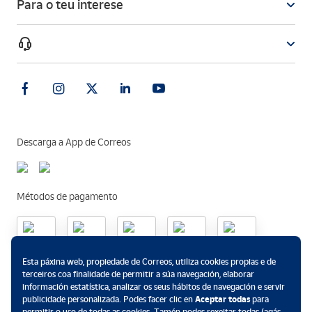
Para o teu interese
Descarga a App de Correos
Métodos de pagamento
.
Esta páxina web, propiedade de Correos, utiliza cookies propias e de
terceiros coa finalidade de permitir a súa navegación, elaborar
información estatística, analizar os seus hábitos de navegación e servir
publicidade personalizada. Podes facer clic en
Aceptar todas
para
permitir o uso de todas as cookies. Tamén podes rexeitar todas (agás