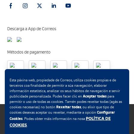
Descarga a App de Correos
Métodos de pagamento
.
Esta páxina web, propiedade de Correos, utiliza cookies propias e de
terceiros coa finalidade de permitir a súa navegación, elaborar
información estatística, analizar os seus hábitos de navegación e servir
Aceptar todas
publicidade personalizada. Podes facer clic en
para
permitir o uso de todas as cookies. Tamén podes rexeitar todas (agás as
Rexeitar todas
cookies necesarias) no botón
, ou elixir que tipo de
Configurar
cookies desexas aceptar ou rexeitar, mediante a opción
POLÍTICA DE
Cookies
. Podes obter máis información na nosa
COOKIES
.
Política de cookies