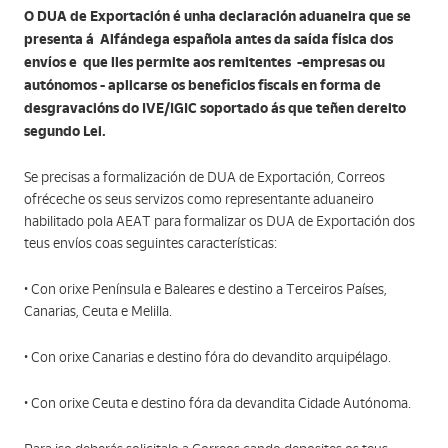
O DUA de Exportación é unha declaración aduaneira que se
presenta á Alfándega española antes da saída física dos
envíos e que lles permite aos remitentes -empresas ou
autónomos - aplicarse os beneficios fiscais en forma de
desgravacións do IVE/IGIC soportado ás que teñen dereito
segundo Lei.
Se precisas a formalización de DUA de Exportación, Correos
ofréceche os seus servizos como representante aduaneiro
habilitado pola AEAT para formalizar os DUA de Exportación dos
teus envíos coas seguintes características:
• Con orixe Península e Baleares e destino a Terceiros Países,
Canarias, Ceuta e Melilla.
• Con orixe Canarias e destino fóra do devandito arquipélago.
• Con orixe Ceuta e destino fóra da devandita Cidade Autónoma.