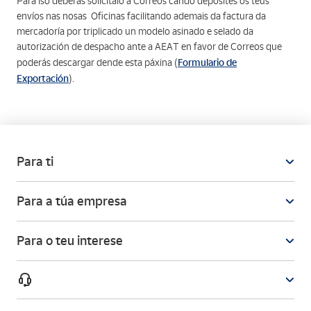
Para iso deberás solicitalo a Correos cando deposites os teus
envíos nas nosas Oficinas facilitando ademais da factura da
mercadoría por triplicado un modelo asinado e selado da
autorización de despacho ante a AEAT en favor de Correos que
Formulario de
poderás descargar dende esta páxina (
Exportación
).
Para ti
Para a túa empresa
Para o teu interese