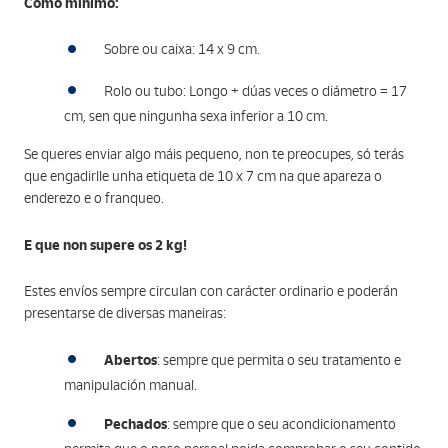
Como mínimo:
Sobre ou caixa: 14 x 9 cm.
Rolo ou tubo: Longo + dúas veces o diámetro = 17
cm, sen que ningunha sexa inferior a 10 cm.
Se queres enviar algo máis pequeno, non te preocupes, só terás
que engadirlle unha etiqueta de 10 x 7 cm na que apareza o
enderezo e o franqueo.
E que non supere os 2 kg!
Estes envíos sempre circulan con carácter ordinario e poderán
presentarse de diversas maneiras:
Abertos
: sempre que permita o seu tratamento e
manipulación manual.
Pechados
: sempre que o seu acondicionamento