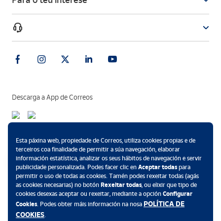
Para o teu interese
Descarga a App de Correos
Métodos de pagamento
Esta páxina web, propiedade de Correos, utiliza cookies propias e de
terceiros coa finalidade de permitir a súa navegación, elaborar
información estatística, analizar os seus hábitos de navegación e servir
publicidade personalizada. Podes facer clic en
Aceptar todas
para
permitir o uso de todas as cookies. Tamén podes rexeitar todas (agás
.
as cookies necesarias) no botón
Rexeitar todas
, ou elixir que tipo de
cookies desexas aceptar ou rexeitar, mediante a opción
Configurar
POLÍTICA DE
Cookies
. Podes obter máis información na nosa
COOKIES
.