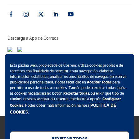
Descarga a App de Correos
Métodos de pagamento
Esta páxina web, propiedade de Correos, utiliza cookies propias e de
terceiros coa finalidade de permitir a súa navegación, elaborar
información estatística, analizar os seus hábitos de navegación e servir
publicidade personalizada. Podes facer clic en
Aceptar todas
para
permitir o uso de todas as cookies. Tamén podes rexeitar todas (agás
.
as cookies necesarias) no botón
Rexeitar todas
, ou elixir que tipo de
cookies desexas aceptar ou rexeitar, mediante a opción
Configurar
POLÍTICA DE
Cookies
. Podes obter máis información na nosa
COOKIES
.
REXEITAR TODAS