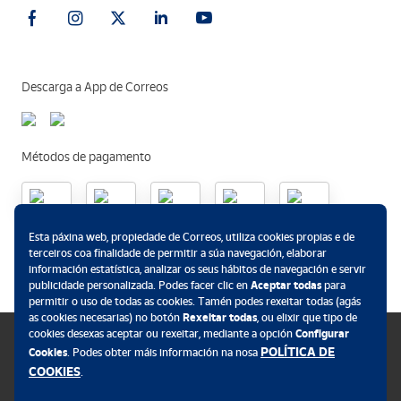
Descarga a App de Correos
Métodos de pagamento
Esta páxina web, propiedade de Correos, utiliza cookies propias e de
.
terceiros coa finalidade de permitir a súa navegación, elaborar
información estatística, analizar os seus hábitos de navegación e servir
publicidade personalizada. Podes facer clic en
Aceptar todas
para
permitir o uso de todas as cookies. Tamén podes rexeitar todas (agás
as cookies necesarias) no botón
Rexeitar todas
, ou elixir que tipo de
cookies desexas aceptar ou rexeitar, mediante a opción
Configurar
POLÍTICA DE
Cookies
. Podes obter máis información na nosa
COOKIES
.
Política de cookies