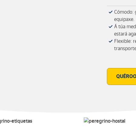
Cómodo: g
equipaxe.
Á túa medi
estará ag
Flexible: 
transport
QUÉRO