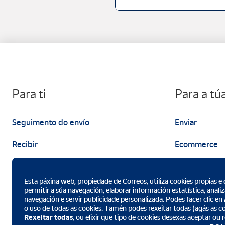
Para ti
Para a t
Seguimento do envío
Enviar
Recibir
Ecommerce
Enviar
Márketing
Esta páxina web, propiedade de Correos, utiliza cookies propias e 
permitir a súa navegación, elaborar información estatística, analiz
navegación e servir publicidade personalizada. Podes facer clic en
o uso de todas as cookies. Tamén podes rexeitar todas (agás as c
Rexeitar todas
, ou elixir que tipo de cookies desexas aceptar ou
Descarga a App de Correos