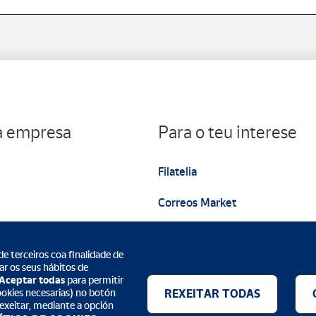
úa empresa
Para o teu interese
Filatelia
Correos Market
Web institucional
de terceiros coa finalidade de
ar os seus hábitos de
Aceptar todas
para permitir
ookies necesarias) no botón
REXEITAR TODAS
 rexeitar, mediante a opción
Métodos de pagamento