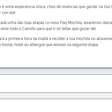
é unha experiencia única, cheo de vivencias que gardar na túa 
 con ela!
da unha das túas etapas co noso Paq Mochila, levaremos diari
ante todo o Camiño para que ti só teñas que gozar del.
rá a primeira hora da mañá a recoller a túa mochila no aloxame
 hostal, hotel ou albergue que elixises na seguinte etapa.