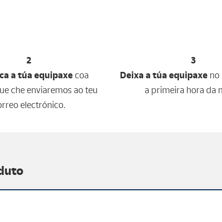
2
3
ica a túa equipaxe
coa
Deixa a túa equipaxe
no
que che enviaremos ao teu
a primeira hora da 
rreo electrónico.
duto