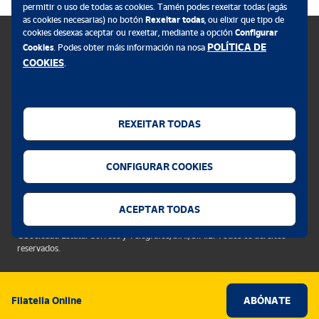
permitir o uso de todas as cookies. Tamén podes rexeitar todas (agás
as cookies necesarias) no botón
Rexeitar todas
, ou elixir que tipo de
cookies desexas aceptar ou rexeitar, mediante a opción
Configurar
POLÍTICA DE
Cookies
. Podes obter máis información na nosa
COOKIES
.
Política de cookies
Aviso legal
REXEITAR TODAS
Privacidade web
Alerta seguridade
CONFIGURAR COOKIES
Accesibilidade
Configurador de cookies
ACEPTAR TODAS
©Sociedad Estatal Correos y Telégrafos, S.A., S.M.E. Todos os dereitos
reservados.
Filatelia Online
ABÓNATE