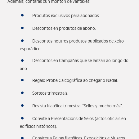
Ademais, contarás cun montón de vantaxes:
Produtos exclusivos para abonados.
Descontos en produtos de abono.
Descontos noutros produtos publicados de xeito
esporádico.
Descontos en Campañas que se lanzan ao longo do
ano.
Regalo Proba Calcográfica ao chegar o Nadal.
Sorteos trimestrais.
Revista filatélica trimestral “Sellos y mucho más”.
Convite a Presentacións de Selos (actos oficiais en
edificios históricos).
Convites a Feiras filatélicas, Exposicións e Museos.