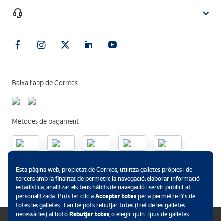
Baixa l’app de Correos
Mètodes de pagament
.
Esta pàgina web, propietat de Correos, utilitza galletes pròpies i de
tercers amb la finalitat de permetre la navegació, elaborar informació
estadística, analitzar els teus hàbits de navegació i servir publicitat
personalitzada. Pots fer clic a
Acceptar totes
per a permetre l’ús de
totes les galletes. També pots rebutjar totes (tret de les galletes
necessàries) al botó
Rebutjar totes
, o elegir quin tipus de galletes