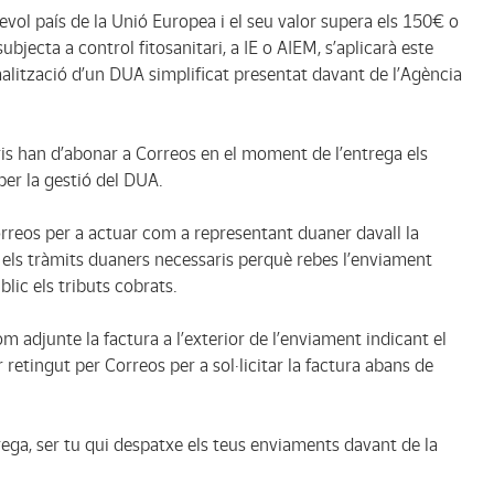
evol país de la Unió Europea i el seu valor supera els 150€ o
bjecta a control fitosanitari, a IE o AIEM, s’aplicarà este
malització d’un DUA simplificat presentat davant de l’Agència
ris han d’abonar a Correos en el moment de l’entrega els
 per la gestió del DUA.
orreos per a actuar com a representant duaner davall la
 els tràmits duaners necessaris perquè rebes l’enviament
lic els tributs cobrats.
adjunte la factura a l’exterior de l’enviament indicant el
 retingut per Correos per a sol·licitar la factura abans de
ega, ser tu qui despatxe els teus enviaments davant de la