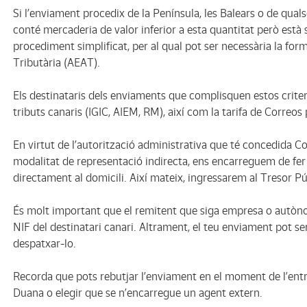
Si l’enviament procedix de la Península, les Balears o de quals
conté mercaderia de valor inferior a esta quantitat però està su
procediment simplificat, per al qual pot ser necessària la for
Tributària (AEAT).
Els destinataris dels enviaments que complisquen estos crite
tributs canaris (IGIC, AIEM, RM), així com la tarifa de Correos
En virtut de l’autorització administrativa que té concedida C
modalitat de representació indirecta, ens encarreguem de fer
directament al domicili. Així mateix, ingressarem al Tresor Púb
És molt important que el remitent que siga empresa o autònom 
NIF del destinatari canari. Altrament, el teu enviament pot ser
despatxar-lo.
Recorda que pots rebutjar l’enviament en el moment de l’entr
Duana o elegir que se n’encarregue un agent extern.