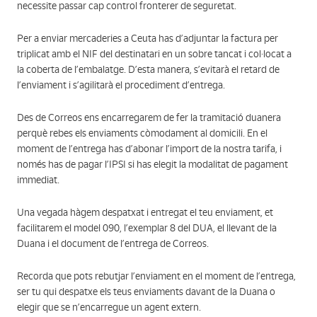
necessite passar cap control fronterer de seguretat.
Per a enviar mercaderies a Ceuta has d’adjuntar la factura per
triplicat amb el NIF del destinatari en un sobre tancat i col·locat a
la coberta de l’embalatge. D’esta manera, s’evitarà el retard de
l’enviament i s’agilitarà el procediment d’entrega.
Des de Correos ens encarregarem de fer la tramitació duanera
perquè rebes els enviaments còmodament al domicili. En el
moment de l’entrega has d’abonar l’import de la nostra tarifa, i
només has de pagar l’IPSI si has elegit la modalitat de pagament
immediat.
Una vegada hàgem despatxat i entregat el teu enviament, et
facilitarem el model 090, l’exemplar 8 del DUA, el llevant de la
Duana i el document de l’entrega de Correos.
Recorda que pots rebutjar l’enviament en el moment de l’entrega,
ser tu qui despatxe els teus enviaments davant de la Duana o
elegir que se n’encarregue un agent extern.