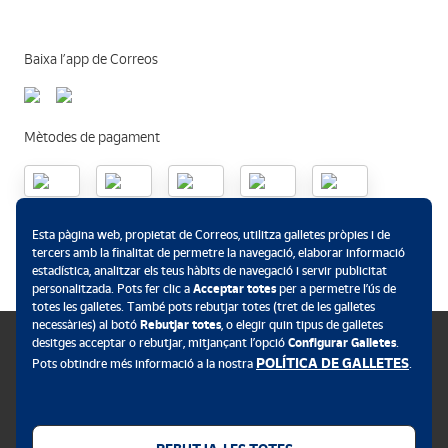
Baixa l’app de Correos
Mètodes de pagament
.
Esta pàgina web, propietat de Correos, utilitza galletes pròpies i de
tercers amb la finalitat de permetre la navegació, elaborar informació
estadística, analitzar els teus hàbits de navegació i servir publicitat
personalitzada. Pots fer clic a
Acceptar totes
per a permetre l’ús de
totes les galletes. També pots rebutjar totes (tret de les galletes
necessàries) al botó
Rebutjar totes
, o elegir quin tipus de galletes
desitges acceptar o rebutjar, mitjançant l’opció
Configurar Galletes
.
POLÍTICA DE GALLETES
Pots obtindre més informació a la nostra
.
Política de galletes
Avís legal