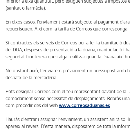
inferior a eixa quantitat, però estiguen subjectes a impostos 
(sanitat o farmàcia).
En eixos casos, l’enviament estarà subjecte al pagament d’ara
requerisquen. Així com la tarifa de Correos que corresponga.
Si contractes els serveis de Correos per a fer la tramitació du
del DUA, despeses de presentació a la duana, manipulació i ha
seguretat fronterera que calga realitzar quan la Duana així ho
No obstant això, t’enviarem prèviament un pressupost amb to
despatx de la mercaderia.
Pots designar Correos com el teu representant davant de la Du
còmodament sense necessitat de desplaçaments. Rebràs una 
com procedir des del web
www.correosaduanas.es
.
Hauràs d'entrar i assignar l’enviament, un assistent anirà sol
apareix al revers. D’esta manera, disposarem de tota la infor