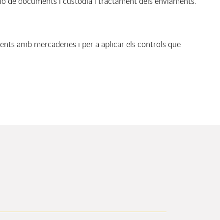
ió de documents i custòdia i tractament dels enviaments.
ents amb mercaderies i per a aplicar els controls que