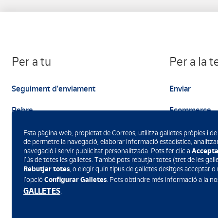
Per a tu
Per a la 
Seguiment d’enviament
Enviar
Rebre
Ecommerce
Enviar
Màrqueting
Esta pàgina web, propietat de Correos, utilitza galletes pròpies i de 
de permetre la navegació, elaborar informació estadística, analitzar
Accepta
navegació i servir publicitat personalitzada. Pots fer clic a
l’ús de totes les galletes. També pots rebutjar totes (tret de les gal
Rebutjar totes
, o elegir quin tipus de galletes desitges acceptar o
Configurar Galletes
l’opció
. Pots obtindre més informació a la n
Baixa l’app de Correos
GALLETES
.