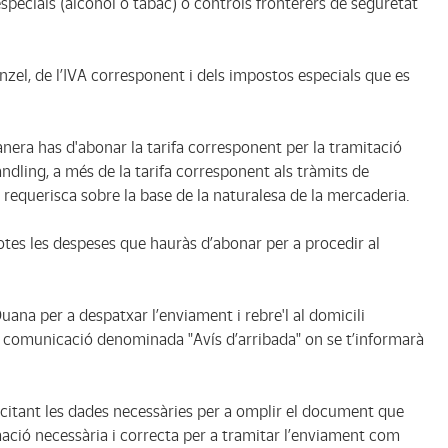
especials (alcohol o tabac) o controls fronterers de seguretat
nzel, de l’IVA corresponent i dels impostos especials que es
anera has d'abonar la tarifa corresponent per la tramitació
ndling, a més de la tarifa corresponent als tràmits de
 requerisca sobre la base de la naturalesa de la mercaderia.
tes les despeses que hauràs d’abonar per a procedir al
ana per a despatxar l’enviament i rebre'l al domicili
comunicació denominada "Avís d’arribada" on se t’informarà
·licitant les dades necessàries per a omplir el document que
mació necessària i correcta per a tramitar l’enviament com