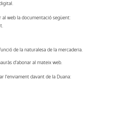
igital.
jar al web la documentació següent:
t.
unció de la naturalesa de la mercaderia.
auràs d’abonar al mateix web.
tar l’enviament davant de la Duana: