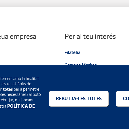
teua empresa
Per al teu interés
Filatèlia
Correos Market
Web institucional
tercers amb la finalitat
 els teus hàbits de
r totes
per a permetre
letes necessàries) al botó
REBUTJA-LES TOTES
CO
 rebutjar, mitjançant
POLÍTICA DE
ostra
Mètodes de pagament