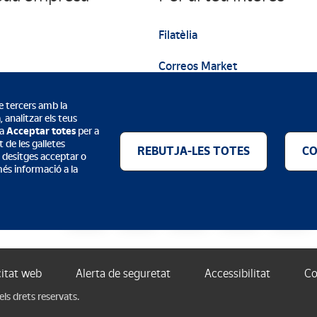
Filatèlia
Correos Market
Web institucional
de tercers amb la
 analitzar els teus
 a
Acceptar totes
per a
 de les galletes
REBUTJA-LES TOTES
CO
es desitges acceptar o
més informació a la
Mètodes de pagament
citat web
Alerta de seguretat
Accessibilitat
Co
ls drets reservats.