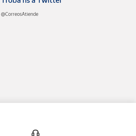
Troba’ns a Twitter
@CorreosAtiende