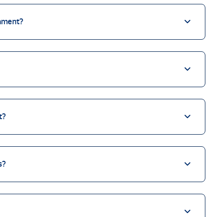
iament?
t?
s?