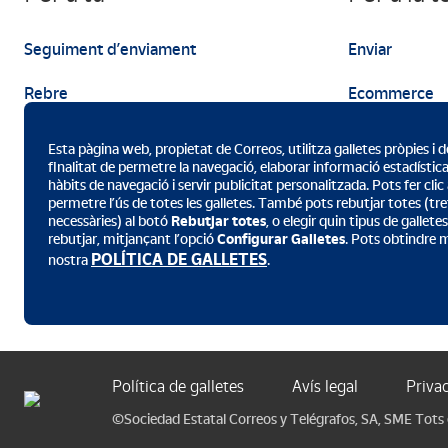
Seguiment d’enviament
Enviar
Rebre
Ecommerce
Enviar
Màrqueting
Esta pàgina web, propietat de Correos, utilitza galletes pròpies i 
finalitat de permetre la navegació, elaborar informació estadística,
hàbits de navegació i servir publicitat personalitzada. Pots fer clic
permetre l’ús de totes les galletes. També pots rebutjar totes (tret
necessàries) al botó
Rebutjar totes
, o elegir quin tipus de gallet
rebutjar, mitjançant l’opció
Configurar Galletes
. Pots obtindre 
Baixa l’app de Correos
POLÍTICA DE GALLETES
nostra
.
Política de galletes
Avís legal
Priva
©Sociedad Estatal Correos y Telégrafos, SA, SME Tots e