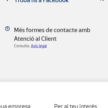
Troba’ns a Facebook
Més formes de contacte amb
Atenció al Client
Consulta:
Avís legal
teua empresa
Per al teu interés