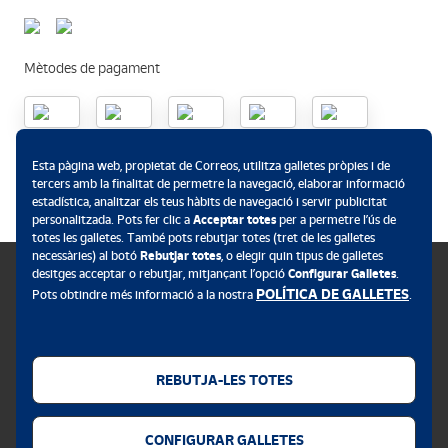
Mètodes de pagament
.
Esta pàgina web, propietat de Correos, utilitza galletes pròpies i de
tercers amb la finalitat de permetre la navegació, elaborar informació
estadística, analitzar els teus hàbits de navegació i servir publicitat
personalitzada. Pots fer clic a
Acceptar totes
per a permetre l’ús de
totes les galletes. També pots rebutjar totes (tret de les galletes
necessàries) al botó
Rebutjar totes
, o elegir quin tipus de galletes
desitges acceptar o rebutjar, mitjançant l’opció
Configurar Galletes
.
POLÍTICA DE GALLETES
Pots obtindre més informació a la nostra
.
Política de galletes
Avís legal
REBUTJA-LES TOTES
Privacitat web
CONFIGURAR GALLETES
Alerta de seguretat