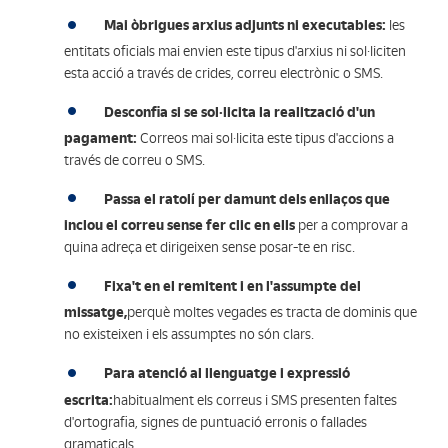
Mai òbrigues arxius adjunts ni executables:
les
entitats oficials mai envien este tipus d'arxius ni sol·liciten
esta acció a través de crides, correu electrònic o SMS.
Desconfia si se sol·licita la realització d'un
pagament:
Correos mai sol·licita este tipus d'accions a
través de correu o SMS.
Passa el ratolí per damunt dels enllaços que
inclou el correu sense fer clic en ells
per a comprovar a
quina adreça et dirigeixen sense posar-te en risc.
Fixa't en el remitent i en l'assumpte del
missatge,
perquè
moltes vegades es tracta de dominis que
no existeixen i els assumptes no són clars.
Para atenció al llenguatge i expressió
escrita:
habitualment els correus i SMS presenten faltes
d'ortografia, signes de puntuació erronis o fallades
gramaticals.