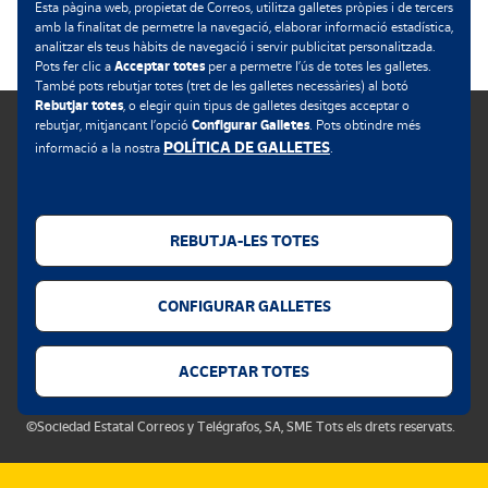
.
Esta pàgina web, propietat de Correos, utilitza galletes pròpies i de tercers
amb la finalitat de permetre la navegació, elaborar informació estadística,
analitzar els teus hàbits de navegació i servir publicitat personalitzada.
Acceptar totes
Pots fer clic a
per a permetre l’ús de totes les galletes.
També pots rebutjar totes (tret de les galletes necessàries) al botó
Rebutjar totes
, o elegir quin tipus de galletes desitges acceptar o
Configurar Galletes
rebutjar, mitjançant l’opció
. Pots obtindre més
POLÍTICA DE GALLETES
informació a la nostra
.
Política de galletes
Avís legal
REBUTJA-LES TOTES
Privacitat web
CONFIGURAR GALLETES
Alerta de seguretat
Accessibilitat
ACCEPTAR TOTES
Configurador de galletes
©Sociedad Estatal Correos y Telégrafos, SA, SME Tots els drets reservats.