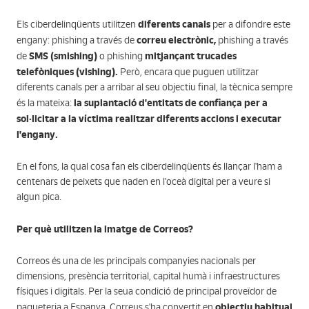
diferents canals
Els ciberdelinqüents utilitzen
per a difondre este
correu electrònic,
engany: phishing a través de
phishing a través
SMS (smishing)
mitjançant trucades
de
o phishing
telefòniques (vishing).
Però, encara que puguen utilitzar
diferents canals per a arribar al seu objectiu final, la tècnica sempre
la suplantació d'entitats de confiança per a
és la mateixa:
sol·licitar a la víctima realitzar diferents accions i executar
l'engany.
En el fons, la qual cosa fan els ciberdelinqüents és llançar l'ham a
centenars de peixets que naden en l'oceà digital per a veure si
algun pica.
Per què utilitzen la imatge de Correos?
Correos és una de les principals companyies nacionals per
dimensions, presència territorial, capital humà i infraestructures
físiques i digitals. Per la seua condició de principal proveïdor de
objectiu habitual
paqueteria a Espanya, Correus s'ha convertit en