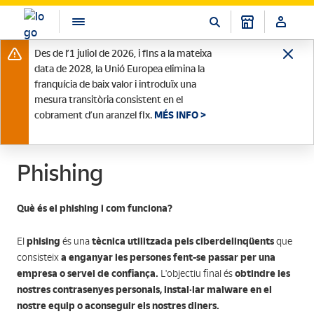
Des de l’1 juliol de 2026, i fins a la mateixa
data de 2028, la Unió Europea elimina la
franquícia de baix valor i introduïx una
mesura transitòria consistent en el
cobrament d’un aranzel fix.
MÉS INFO >
Phishing
Què és el phishing i com funciona?
phising
tècnica utilitzada pels ciberdelinqüents
El
és una
que
a enganyar les persones fent-se passar per una
consisteix
empresa o servei de confiança.
obtindre les
L'objectiu final és
nostres contrasenyes personals, instal·lar malware en el
nostre equip o aconseguir els nostres diners.