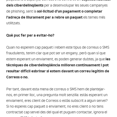
dels ciberdelinqüents
per a desenvolupar les seues campanyes
sol·licitud d'un pagament o completar
de phishing, sent la
l'adreça de lliurament per a rebre un paquet
els temes més
utilitzats.
Què puc fer per a evitar-ho?
Quan no esperem cap paquet i rebem este tipus de correus o SMS
fraudulents, tenim clar que pot ser un engany, però quan sí que
les
estem esperant un enviament, es poden generar dubtes, ja que
tècniques de ciberdelinqüència milloren contínuament i pot
resultar difícil esbrinar si estem davant un correu legítim de
Correos o no.
Per tant, davant esta mena de correus o SMS hem de plantejar-
nos, en primer lloc, una pregunta molt senzilla: estàs esperant un
enviament, eres client de Correos o estàs subscrit a algun servei?
Si no esperes cap paquet o enviament, no eres client o no tens
contractat cap servei des del qual et puguen contactar, ignora el