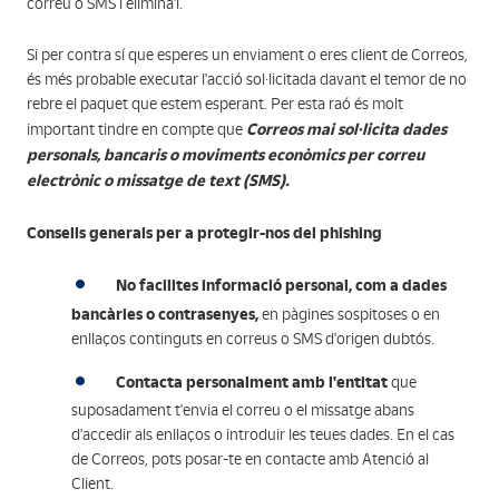
correu o SMS i elimina'l.
Si per contra sí que esperes un enviament o eres client de Correos,
és més probable executar l'acció sol·licitada davant el temor de no
rebre el paquet que estem esperant. Per esta raó és molt
Correos mai sol·licita dades
important tindre en compte que
personals, bancaris o moviments econòmics per correu
electrònic o missatge de text (SMS).
Consells generals per a protegir-nos del phishing
No facilites informació personal,
com a dades
bancàries o contrasenyes,
en pàgines sospitoses o en
enllaços continguts en correus o SMS d'origen dubtós.
Contacta personalment amb l'entitat
que
suposadament t'envia el correu o el missatge abans
d'accedir als enllaços o introduir les teues dades. En el cas
de Correos, pots posar-te en contacte amb Atenció al
Client.