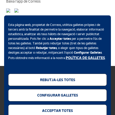
Baixa l’app de Correos
Mètodes de pagament
Esta pàgina web, propietat de Correos, utilitza galletes pròpies i de
tercers amb la finalitat de permetre la navegació, elaborar informació
estadística, analitzar els teus hàbits de navegació i servir publicitat
personalitzada. Pots fer clic a
Acceptar totes
per a permetre l’ús de
totes les galletes. També pots rebutjar totes (tret de les galletes
.
necessàries) al botó
Rebutjar totes
, o elegir quin tipus de galletes
desitges acceptar o rebutjar, mitjançant l’opció
Configurar Galletes
.
POLÍTICA DE GALLETES
Pots obtindre més informació a la nostra
.
REBUTJA-LES TOTES
Política de galletes
CONFIGURAR GALLETES
Avís legal
Privacitat web
ACCEPTAR TOTES