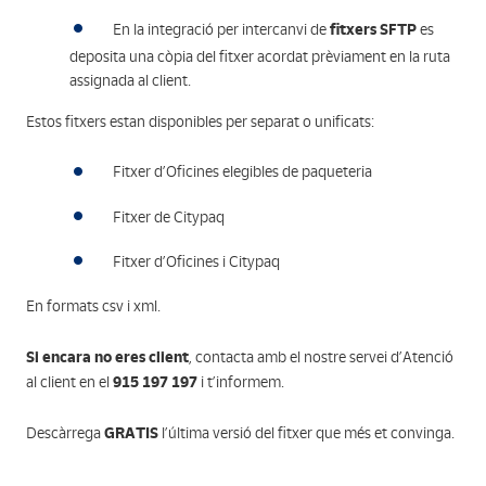
fitxers SFTP
En la integració per intercanvi de
es
deposita una còpia del fitxer acordat prèviament en la ruta
assignada al client.
Estos fitxers estan disponibles per separat o unificats:
Fitxer d’Oficines elegibles de paqueteria
Fitxer de Citypaq
Fitxer d’Oficines i Citypaq
En formats csv i xml.
Si encara no eres client
, contacta amb el nostre servei d’Atenció
915 197 197
al client en el
i t’informem.
GRATIS
Descàrrega
l’última versió del fitxer que més et convinga.