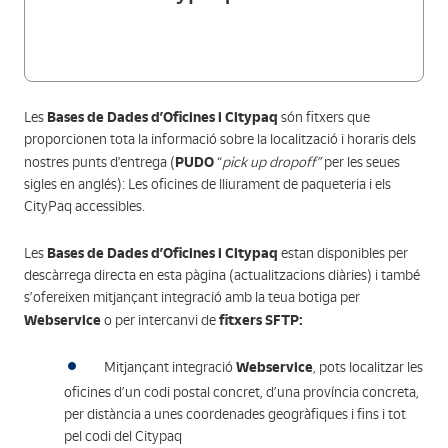
Bases de Dades d’Oficines i Citypaq
Les
són fitxers que
proporcionen tota la informació sobre la localització i horaris dels
PUDO
nostres punts d'entrega (
“
pick up dropoff”
per les seues
sigles en anglés): Les oficines de lliurament de paqueteria i els
CityPaq accessibles.
Bases de Dades d’Oficines i Citypaq
Les
estan disponibles per
descàrrega directa en esta pàgina (actualitzacions diàries) i també
s’ofereixen mitjançant integració amb la teua botiga per
Webservice
fitxers SFTP:
o per intercanvi de
Webservice
Mitjançant integració
, pots localitzar les
oficines d’un codi postal concret, d’una província concreta,
per distància a unes coordenades geogràfiques i fins i tot
pel codi del Citypaq