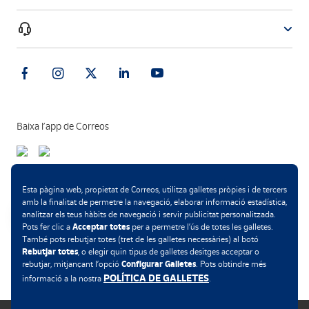
Baixa l’app de Correos
Mètodes de pagament
Esta pàgina web, propietat de Correos, utilitza galletes pròpies i de tercers
amb la finalitat de permetre la navegació, elaborar informació estadística,
analitzar els teus hàbits de navegació i servir publicitat personalitzada.
Acceptar totes
Pots fer clic a
per a permetre l’ús de totes les galletes.
També pots rebutjar totes (tret de les galletes necessàries) al botó
.
Rebutjar totes
, o elegir quin tipus de galletes desitges acceptar o
Configurar Galletes
rebutjar, mitjançant l’opció
. Pots obtindre més
POLÍTICA DE GALLETES
informació a la nostra
.