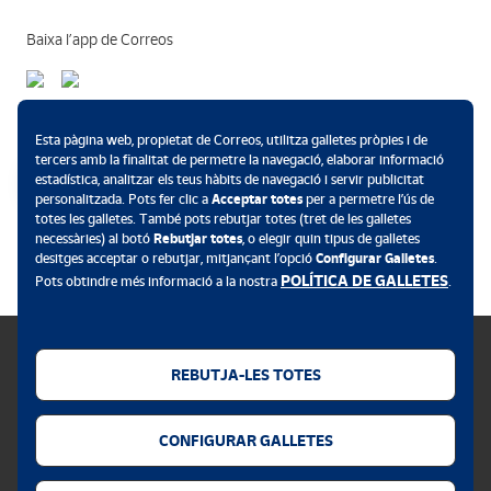
Baixa l’app de Correos
Mètodes de pagament
Esta pàgina web, propietat de Correos, utilitza galletes pròpies i de
tercers amb la finalitat de permetre la navegació, elaborar informació
estadística, analitzar els teus hàbits de navegació i servir publicitat
personalitzada. Pots fer clic a
Acceptar totes
per a permetre l’ús de
totes les galletes. També pots rebutjar totes (tret de les galletes
.
necessàries) al botó
Rebutjar totes
, o elegir quin tipus de galletes
desitges acceptar o rebutjar, mitjançant l’opció
Configurar Galletes
.
POLÍTICA DE GALLETES
Pots obtindre més informació a la nostra
.
REBUTJA-LES TOTES
Política de galletes
CONFIGURAR GALLETES
Avís legal