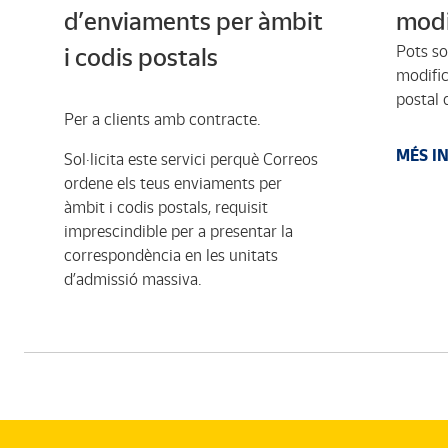
d’enviaments per àmbit
modi
Pots sol
i codis postals
modific
postal 
Per a clients amb contracte.
MÉS I
Sol·licita este servici perquè Correos
ordene els teus enviaments per
àmbit i codis postals, requisit
imprescindible per a presentar la
correspondència en les unitats
d’admissió massiva.