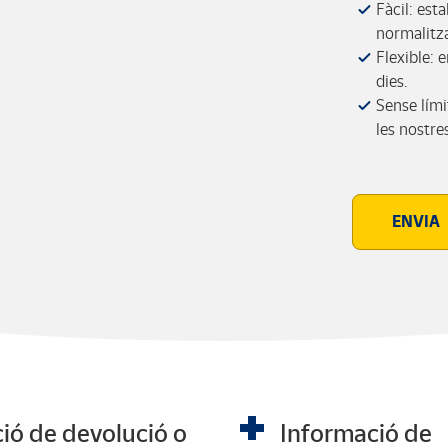
Fàcil: est
normalitza
Flexible: 
dies.
Sense lími
les nostres
ENVIA
ció de devolució o
Informació de