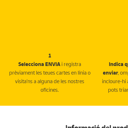
1
Selecciona ENVIA
i registra
Indica q
prèviament les teues cartes en línia o
enviar
, om
visita’ns a alguna de les nostres
incloure-hi
oficines.
pots tria
Informació del pro