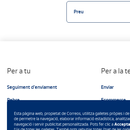
Preu
Per a tu
Per a la 
Seguiment d’enviament
Enviar
Rebre
Ecommerce
Enviar
Màrqueting
Esta pàgina web, propietat de Correos, utilitza galletes pròpies i de 
de permetre la navegació, elaborar informació estadística, analitzar
Accepta
navegació i servir publicitat personalitzada. Pots fer clic a
l’ús de totes les galletes. També pots rebutjar totes (tret de les gal