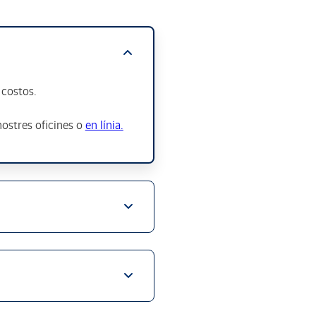
 costos.
nostres oficines o
en línia
.