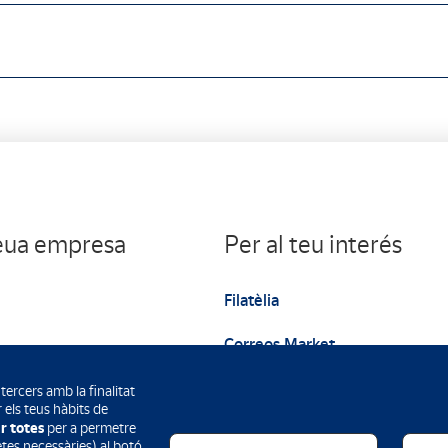
teua empresa
Per al teu interés
Filatèlia
Correos Market
Web institucional
tercers amb la finalitat
 els teus hàbits de
r totes
per a permetre
letes necessàries) al botó