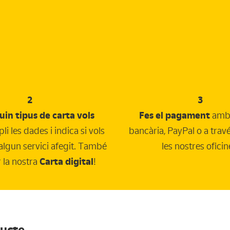
2
3
uin tipus de carta vols
Fes el pagament
amb 
pli les dades i indica si vols
bancària, PayPal o a trav
 algun servici afegit. També
les nostres oficin
r la nostra
Carta digital
!
ducte