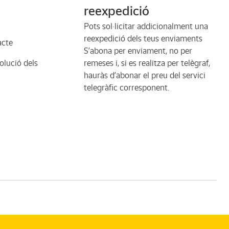
reexpedició
Pots sol·licitar addicionalment una
reexpedició dels teus enviaments
acte
S’abona per enviament, no per
olució dels
remeses i, si es realitza per telègraf,
hauràs d’abonar el preu del servici
telegràfic corresponent.