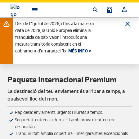
Des de l’1 juliol de 2026, i fins a la mateixa
data de 2028, la Unió Europea elimina la
franquícia de baix valor i introduïx una
mesura transitòria consistent en el
cobrament d’un aranzel fix.
MÉS INFO >
Paquete Internacional Premium
La destinació del teu enviament és arribar a temps, a
qualsevol lloc del món.
Rapidesa: enviaments urgents i lliurats a temps.
Seguretat: entrega a domicili i amb prova d'entrega del
destinatari.
Tranquil·litat: àmplia cobertura i unes garanties excepcionals.