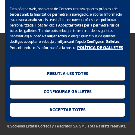
.
Esta pàgina web, propietat de Correos, utilitza galletes pròpies i de
tercers amb la finalitat de permetre la navegació, elaborar informació
estadística, analitzar els teus hàbits de navegació i servir publicitat
personalitzada. Pots fer clic a
Acceptar totes
per a permetre l’ús de
totes les galletes. També pots rebutjar totes (tret de les galletes
necessàries) al botó
Rebutjar totes
, o elegir quin tipus de galletes
desitges acceptar o rebutjar, mitjançant l’opció
Configurar Galletes
.
POLÍTICA DE GALLETES
Pots obtindre més informació a la nostra
.
Política de galletes
Avís legal
REBUTJA-LES TOTES
Privacitat web
CONFIGURAR GALLETES
Alerta de seguretat
Accessibilitat
ACCEPTAR TOTES
Configurador de galletes
©Sociedad Estatal Correos y Telégrafos, SA, SME Tots els drets reservats.