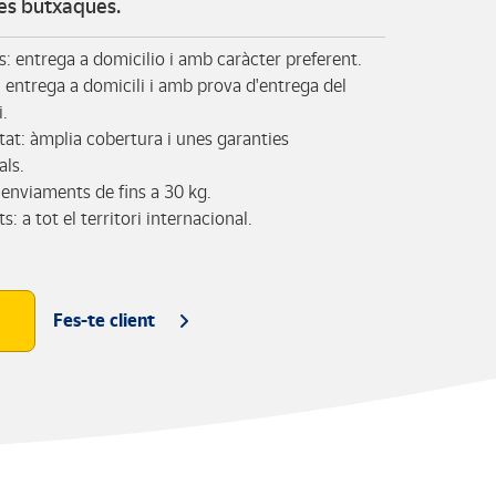
les butxaques.
s: entrega a domicilio i amb caràcter preferent.
 entrega a domicili i amb prova d'entrega del
i.
itat: àmplia cobertura i unes garanties
als.
 enviaments de fins a 30 kg.
s: a tot el territori internacional.
Fes-te client