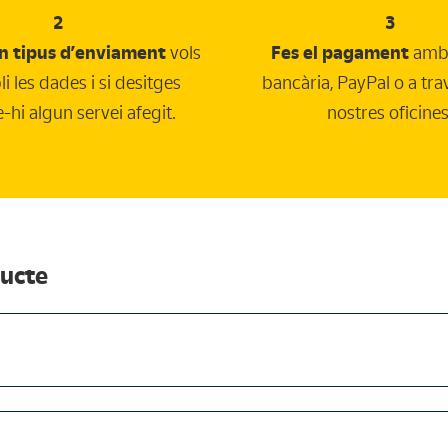
2
3
in tipus d’enviament
vols
Fes el pagament
amb 
li les dades i si desitges
bancària, PayPal o a tra
-hi algun servei afegit.
nostres oficines
ducte