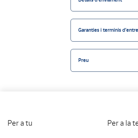
Garanties i terminis d’entr
Preu
Per a tu
Per a la 