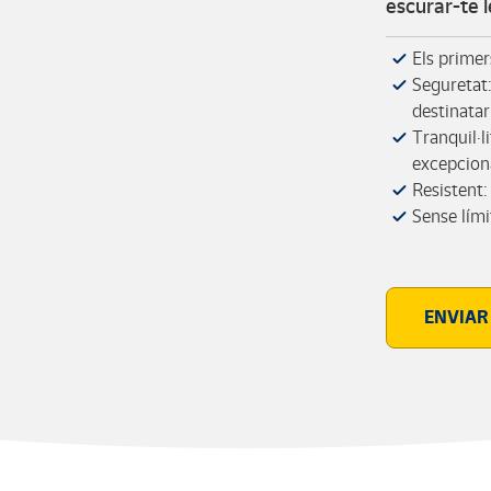
escurar-te 
Els primer
Seguretat:
destinatar
Tranquil·l
excepcion
Resistent:
Sense límit
ENVIAR