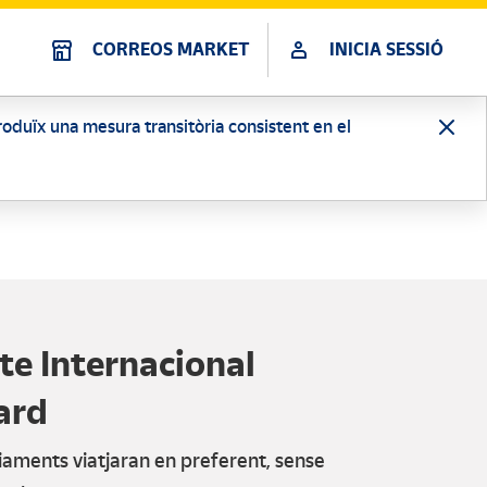
CORREOS MARKET
INICIA SESSIÓ
ntroduïx una mesura transitòria consistent en el
e Internacional
ard
viaments viatjaran en preferent, sense