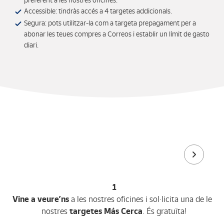
preferent a les nostres oficines.
Accessible: tindràs accés a 4 targetes addicionals.
Segura: pots utilitzar-la com a targeta prepagament per a
abonar les teues compres a Correos i establir un límit de gasto
diari.
1
Vine a veure’ns
a les nostres oficines i sol·licita una de les
nostres
targetes Más Cerca
. És gratuïta!