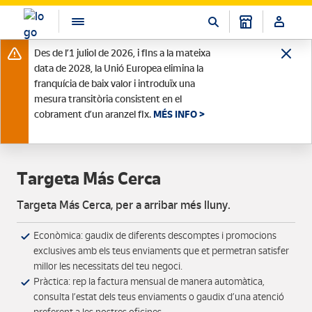
Des de l’1 juliol de 2026, i fins a la mateixa
data de 2028, la Unió Europea elimina la
franquícia de baix valor i introduïx una
mesura transitòria consistent en el
cobrament d’un aranzel fix.
MÉS INFO >
Targeta Más Cerca
Targeta Más Cerca, per a arribar més lluny.
Econòmica: gaudix de diferents descomptes i promocions
exclusives amb els teus enviaments que et permetran satisfer
millor les necessitats del teu negoci.
Pràctica: rep la factura mensual de manera automàtica,
consulta l’estat dels teus enviaments o gaudix d’una atenció