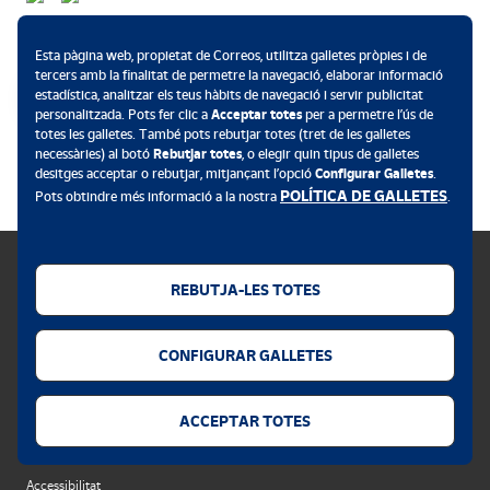
Mètodes de pagament
Esta pàgina web, propietat de Correos, utilitza galletes pròpies i de
tercers amb la finalitat de permetre la navegació, elaborar informació
estadística, analitzar els teus hàbits de navegació i servir publicitat
personalitzada. Pots fer clic a
Acceptar totes
per a permetre l’ús de
totes les galletes. També pots rebutjar totes (tret de les galletes
.
necessàries) al botó
Rebutjar totes
, o elegir quin tipus de galletes
desitges acceptar o rebutjar, mitjançant l’opció
Configurar Galletes
.
POLÍTICA DE GALLETES
Pots obtindre més informació a la nostra
.
REBUTJA-LES TOTES
Política de galletes
CONFIGURAR GALLETES
Avís legal
Privacitat web
ACCEPTAR TOTES
Alerta de seguretat
Accessibilitat