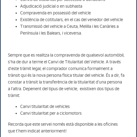
Adjudicació judicial o en subhasta
Compravenda en possessió del vehicle
Existència de cotitulars, en el cas del venedor del vehicle
Transmissió del vehicle a Ceuta, Melilla i les Canàries a
Península i les Balears, i viceversa.
Sempre que es realitza la compravenda de qualsevol automòbil,
s’ha de dur a terme el Canvi de Titularitat del Vehicle. A través
d’este tràmit legal, el comprador comunica formalment a
trànsit qui és la nova persona física titular del vehicle. És a dir, fa
constar a trànsit la transferència de la titularitat d’una persona
a l’altra. Depenent del tipus de vehicle, existixen dos tipus de
tràmit:
Canvi titularitat de vehicles
Canvi titularitat per a ciclomotors
Recorda que este servei només està disponible a les oficines
que t’hem indicat anteriorment!