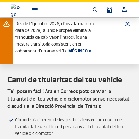
Des de l’1 juliol de 2026, i fins a la mateixa
data de 2028, la Unió Europea elimina la
franquícia de baix valor i introduïx una
mesura transitòria consistent en el
cobrament d’un aranzel fix.
MÉS INFO >
Canvi de titularitat del teu vehicle
Te'l posem fàcil! Ara en Correos pots canviar la
titularitat del teu vehicle o ciclomotor sense necessitat
d’acudir a la Direcció Provincial de Trànsit.
Còmode: t’alliberem de les gestions i ens encarreguem de
tramitar la teua sol·licitud per a canviar la titularitat del teu
vehicle o ciclomotor.