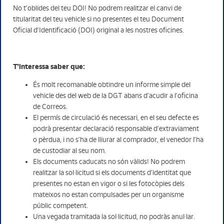
No t’oblides del teu DOI! No podrem realitzar el canvi de
titularitat del teu vehicle si no presentes el teu Document
Oficial d’Identificació (DOI) original a les nostres oficines.
T’interessa saber que:
És molt recomanable obtindre un informe simple del
vehicle des del web de la DGT abans d’acudir a l’oficina
de Correos.
El permís de circulació és necessari, en el seu defecte es
podrà presentar declaració responsable d’extraviament
o pèrdua, i no s’ha de lliurar al comprador, el venedor l’ha
de custodiar al seu nom.
Els documents caducats no són vàlids! No podrem
realitzar la sol·licitud si els documents d’identitat que
presentes no estan en vigor o si les fotocòpies dels
mateixos no estan compulsades per un organisme
públic competent.
Una vegada tramitada la sol·licitud, no podràs anul·lar.