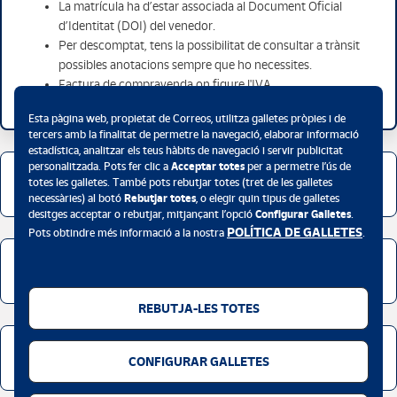
La matrícula ha d’estar associada al Document Oficial
d’Identitat (DOI) del venedor.
Per descomptat, tens la possibilitat de consultar a trànsit
possibles anotacions sempre que ho necessites.
Factura de compravenda on figure l'IVA.
Esta pàgina web, propietat de Correos, utilitza galletes pròpies i de
tercers amb la finalitat de permetre la navegació, elaborar informació
estadística, analitzar els teus hàbits de navegació i servir publicitat
personalitzada. Pots fer clic a
Acceptar totes
per a permetre l’ús de
Documentació
totes les galletes. També pots rebutjar totes (tret de les galletes
necessàries) al botó
Rebutjar totes
, o elegir quin tipus de galletes
desitges acceptar o rebutjar, mitjançant l’opció
Configurar Galletes
.
POLÍTICA DE GALLETES
Pots obtindre més informació a la nostra
.
Tramitació
REBUTJA-LES TOTES
Preus
CONFIGURAR GALLETES