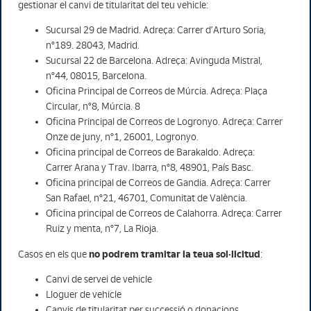
gestionar el canvi de titularitat del teu vehicle:
Sucursal 29 de Madrid. Adreça: Carrer d’Arturo Soria,
nº189. 28043, Madrid.
Sucursal 22 de Barcelona. Adreça: Avinguda Mistral,
nº44, 08015, Barcelona.
Oficina Principal de Correos de Múrcia. Adreça: Plaça
Circular, nº8, Múrcia. 8
Oficina Principal de Correos de Logronyo. Adreça: Carrer
Onze de juny, nº1, 26001, Logronyo.
Oficina principal de Correos de Barakaldo. Adreça:
Carrer Arana y Trav. Ibarra, nº8, 48901, País Basc.
Oficina principal de Correos de Gandia. Adreça: Carrer
San Rafael, nº21, 46701, Comunitat de València.
Oficina principal de Correos de Calahorra. Adreça: Carrer
Ruiz y menta, nº7, La Rioja.
no podrem tramitar la teua sol·licitud
Casos en els que
:
Canvi de servei de vehicle
Lloguer de vehicle
Canvis de titularitat per successió o donacions