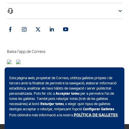
Baixa l’app de Correos
Mètodes de pagament
Esta pàgina web, propietat de Correos, utilitza galletes pròpies i de
tercers amb la finalitat de permetre la navegació, elaborar informació
estadística, analitzar els teus hàbits de navegació i servir publicitat
personalitzada. Pots fer clic a
Acceptar totes
per a permetre l’ús de
totes les galletes. També pots rebutjar totes (tret de les galletes
.
necessàries) al botó
Rebutjar totes
, o elegir quin tipus de galletes
desitges acceptar o rebutjar, mitjançant l’opció
Configurar Galletes
.
POLÍTICA DE GALLETES
Pots obtindre més informació a la nostra
.