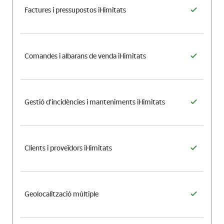
Factures i pressupostos il·limitats
Comandes i albarans de venda il·limitats
Gestió d’incidències i manteniments il·limitats
Clients i proveïdors il·limitats
Geolocalització múltiple