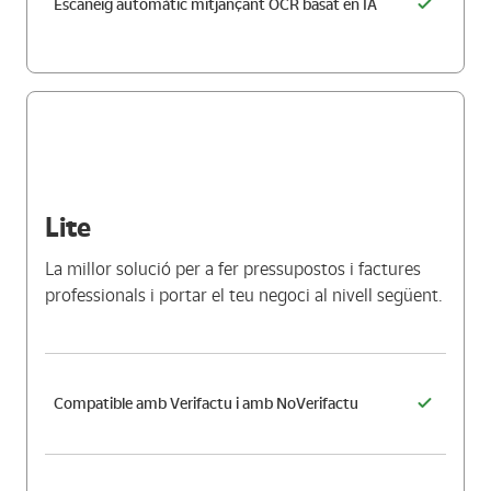
Escaneig automàtic mitjançant OCR basat en IA
Lite
La millor solució per a fer pressupostos i factures
professionals i portar el teu negoci al nivell següent.
Compatible amb Verifactu i amb NoVerifactu