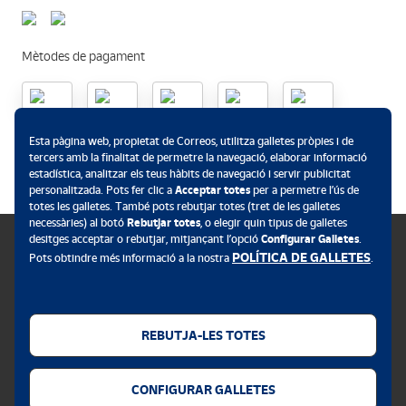
Mètodes de pagament
.
Esta pàgina web, propietat de Correos, utilitza galletes pròpies i de
tercers amb la finalitat de permetre la navegació, elaborar informació
estadística, analitzar els teus hàbits de navegació i servir publicitat
personalitzada. Pots fer clic a
Acceptar totes
per a permetre l’ús de
totes les galletes. També pots rebutjar totes (tret de les galletes
necessàries) al botó
Rebutjar totes
, o elegir quin tipus de galletes
desitges acceptar o rebutjar, mitjançant l’opció
Configurar Galletes
.
POLÍTICA DE GALLETES
Pots obtindre més informació a la nostra
.
Política de galletes
Avís legal
REBUTJA-LES TOTES
Privacitat web
CONFIGURAR GALLETES
Alerta de seguretat