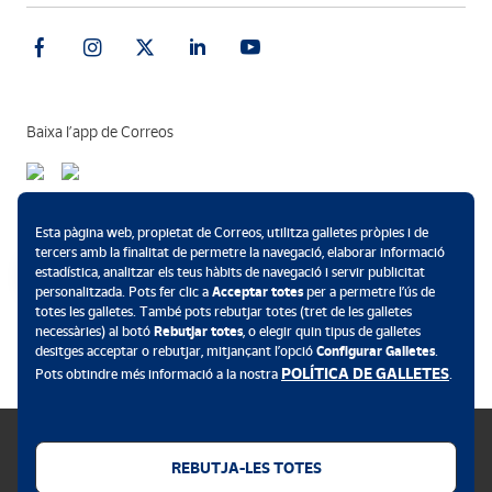
Baixa l’app de Correos
Mètodes de pagament
Esta pàgina web, propietat de Correos, utilitza galletes pròpies i de
tercers amb la finalitat de permetre la navegació, elaborar informació
estadística, analitzar els teus hàbits de navegació i servir publicitat
personalitzada. Pots fer clic a
Acceptar totes
per a permetre l’ús de
totes les galletes. També pots rebutjar totes (tret de les galletes
.
necessàries) al botó
Rebutjar totes
, o elegir quin tipus de galletes
desitges acceptar o rebutjar, mitjançant l’opció
Configurar Galletes
.
POLÍTICA DE GALLETES
Pots obtindre més informació a la nostra
.
REBUTJA-LES TOTES