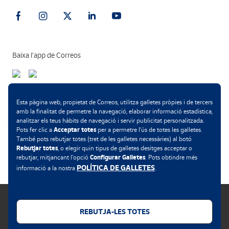
Baixa l’app de Correos
Mètodes de pagament
Esta pàgina web, propietat de Correos, utilitza galletes pròpies i de tercers
amb la finalitat de permetre la navegació, elaborar informació estadística,
analitzar els teus hàbits de navegació i servir publicitat personalitzada.
Acceptar totes
Pots fer clic a
per a permetre l’ús de totes les galletes.
També pots rebutjar totes (tret de les galletes necessàries) al botó
.
Rebutjar totes
, o elegir quin tipus de galletes desitges acceptar o
Configurar Galletes
rebutjar, mitjançant l’opció
. Pots obtindre més
POLÍTICA DE GALLETES
informació a la nostra
.
REBUTJA-LES TOTES