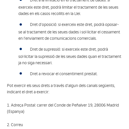
Dret a la limitació en el tractament de dades: si
exerceix este dret, podrà limitar el tractament de les seues
dades en els casos recollits en la Llei.
Dret d’oposició: si exerceix este dret, podrà oposar-
se al tractament de les seues dades i sol·licitar el cessament
en l’enviament de comunicacions comercials.
Dret de supressió: si exerceix este dret, podrà
sol·licitar la supressió de les seues dades quan el tractament
ja no siga necessari.
Dret a revocar el consentiment prestat.
Pot exercir els seus drets a través d’algun dels canals següents,
indicant el dret a exercir:
1. Adreça Postal: carrer del Conde de Peñalver 19, 28006 Madrid
(Espanya)
2. Correu