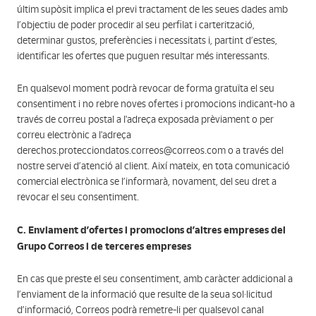
últim supòsit implica el previ tractament de les seues dades amb
l’objectiu de poder procedir al seu perfilat i carterització,
determinar gustos, preferències i necessitats i, partint d’estes,
identificar les ofertes que puguen resultar més interessants.
En qualsevol moment podrà revocar de forma gratuïta el seu
consentiment i no rebre noves ofertes i promocions indicant-ho a
través de correu postal a l'adreça exposada prèviament o per
correu electrònic a l'adreça
derechos.protecciondatos.correos@correos.com o a través del
nostre servei d’atenció al client. Així mateix, en tota comunicació
comercial electrònica se l’informarà, novament, del seu dret a
revocar el seu consentiment.
C. Enviament d’ofertes i promocions d’altres empreses del
Grupo Correos i de terceres empreses
En cas que preste el seu consentiment, amb caràcter addicional a
l’enviament de la informació que resulte de la seua sol·licitud
d’informació, Correos podrà remetre-li per qualsevol canal