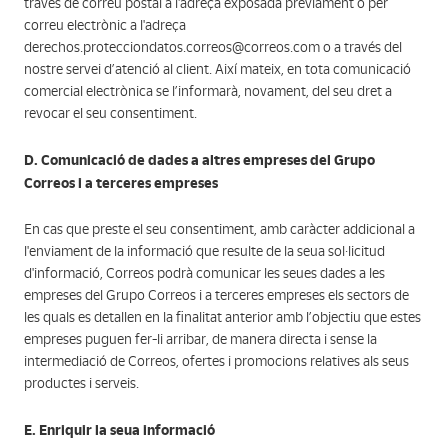
través de correu postal a l'adreça exposada prèviament o per
correu electrònic a l'adreça
derechos.protecciondatos.correos@correos.com o a través del
nostre servei d’atenció al client. Així mateix, en tota comunicació
comercial electrònica se l’informarà, novament, del seu dret a
revocar el seu consentiment.
D. Comunicació de dades a altres empreses del Grupo
Correos i a terceres empreses
En cas que preste el seu consentiment, amb caràcter addicional a
l'enviament de la informació que resulte de la seua sol·licitud
d'informació, Correos podrà comunicar les seues dades a les
empreses del Grupo Correos i a terceres empreses els sectors de
les quals es detallen en la finalitat anterior amb l’objectiu que estes
empreses puguen fer-li arribar, de manera directa i sense la
intermediació de Correos, ofertes i promocions relatives als seus
productes i serveis.
E. Enriquir la seua informació