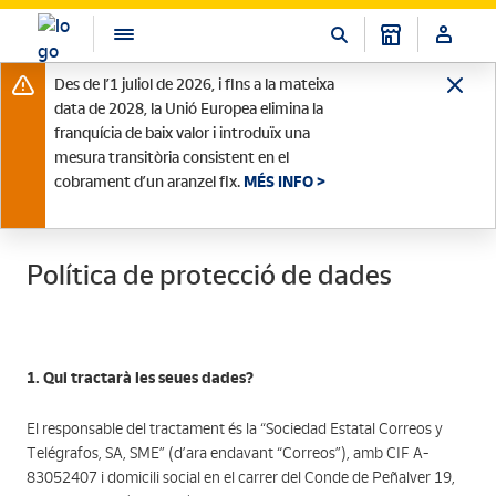
Des de l’1 juliol de 2026, i fins a la mateixa
data de 2028, la Unió Europea elimina la
franquícia de baix valor i introduïx una
mesura transitòria consistent en el
cobrament d’un aranzel fix.
MÉS INFO >
Política de protecció de dades
1. Qui tractarà les seues dades?
El responsable del tractament és la “Sociedad Estatal Correos y
Telégrafos, SA, SME” (d’ara endavant “Correos”), amb CIF A-
83052407 i domicili social en el carrer del Conde de Peñalver 19,