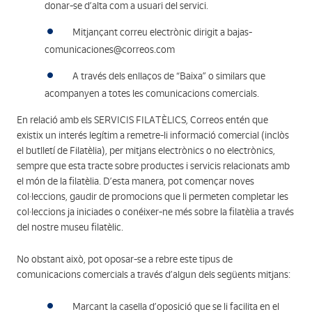
donar-se d’alta com a usuari del servici.
Mitjançant correu electrònic dirigit a bajas-
comunicaciones@correos.com
A través dels enllaços de “Baixa” o similars que
acompanyen a totes les comunicacions comercials.
En relació amb els SERVICIS FILATÈLICS, Correos entén que
existix un interés legítim a remetre-li informació comercial (inclòs
el butlletí de Filatèlia), per mitjans electrònics o no electrònics,
sempre que esta tracte sobre productes i servicis relacionats amb
el món de la filatèlia. D’esta manera, pot començar noves
col·leccions, gaudir de promocions que li permeten completar les
col·leccions ja iniciades o conéixer-ne més sobre la filatèlia a través
del nostre museu filatèlic.
No obstant això, pot oposar-se a rebre este tipus de
comunicacions comercials a través d’algun dels següents mitjans:
Marcant la casella d’oposició que se li facilita en el