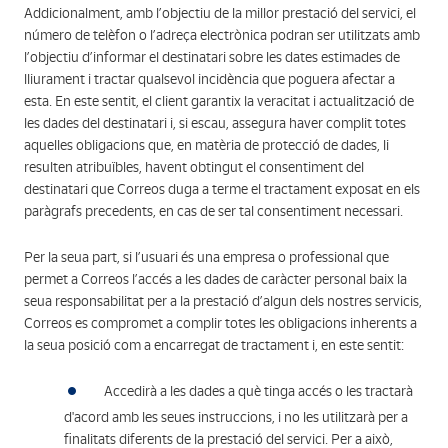
Addicionalment, amb l’objectiu de la millor prestació del servici, el
número de telèfon o l’adreça electrònica podran ser utilitzats amb
l’objectiu d’informar el destinatari sobre les dates estimades de
lliurament i tractar qualsevol incidència que poguera afectar a
esta. En este sentit, el client garantix la veracitat i actualització de
les dades del destinatari i, si escau, assegura haver complit totes
aquelles obligacions que, en matèria de protecció de dades, li
resulten atribuïbles, havent obtingut el consentiment del
destinatari que Correos duga a terme el tractament exposat en els
paràgrafs precedents, en cas de ser tal consentiment necessari.
Per la seua part, si l’usuari és una empresa o professional que
permet a Correos l’accés a les dades de caràcter personal baix la
seua responsabilitat per a la prestació d’algun dels nostres servicis,
Correos es compromet a complir totes les obligacions inherents a
la seua posició com a encarregat de tractament i, en este sentit:
Accedirà a les dades a què tinga accés o les tractarà
d'acord amb les seues instruccions, i no les utilitzarà per a
finalitats diferents de la prestació del servici. Per a això,