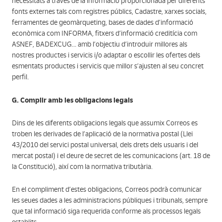
necessitats a través de la informació proporcionada per diferents
fonts externes tals com registres públics, Cadastre, xarxes socials,
ferramentes de geomàrqueting, bases de dades d’informació
econòmica com INFORMA, fitxers d’informació creditícia com
ASNEF, BADEXCUG... amb l’objectiu d’introduir millores als
nostres productes i servicis i/o adaptar o escollir les ofertes dels
esmentats productes i servicis que millor s’ajusten al seu concret
perfil.
G. Complir amb les obligacions legals
Dins de les diferents obligacions legals que assumix Correos es
troben les derivades de l’aplicació de la normativa postal (Llei
43/2010 del servici postal universal, dels drets dels usuaris i del
mercat postal) i el deure de secret de les comunicacions (art. 18 de
la Constitució), així com la normativa tributària.
En el compliment d’estes obligacions, Correos podrà comunicar
les seues dades a les administracions públiques i tribunals, sempre
que tal informació siga requerida conforme als processos legals