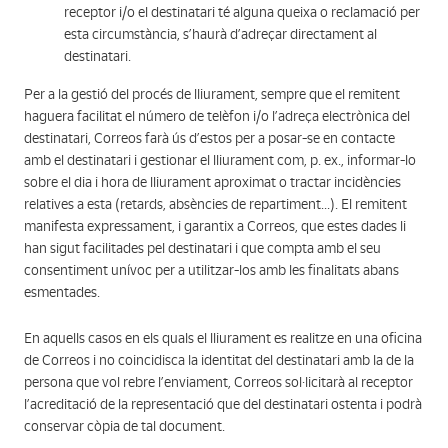
receptor i/o el destinatari té alguna queixa o reclamació per
esta circumstància, s’haurà d’adreçar directament al
destinatari.
Per a la gestió del procés de lliurament, sempre que el remitent
haguera facilitat el número de telèfon i/o l’adreça electrònica del
destinatari, Correos farà ús d’estos per a posar-se en contacte
amb el destinatari i gestionar el lliurament com, p. ex., informar-lo
sobre el dia i hora de lliurament aproximat o tractar incidències
relatives a esta (retards, absències de repartiment...). El remitent
manifesta expressament, i garantix a Correos, que estes dades li
han sigut facilitades pel destinatari i que compta amb el seu
consentiment unívoc per a utilitzar-los amb les finalitats abans
esmentades.
En aquells casos en els quals el lliurament es realitze en una oficina
de Correos i no coincidisca la identitat del destinatari amb la de la
persona que vol rebre l’enviament, Correos sol·licitarà al receptor
l’acreditació de la representació que del destinatari ostenta i podrà
conservar còpia de tal document.