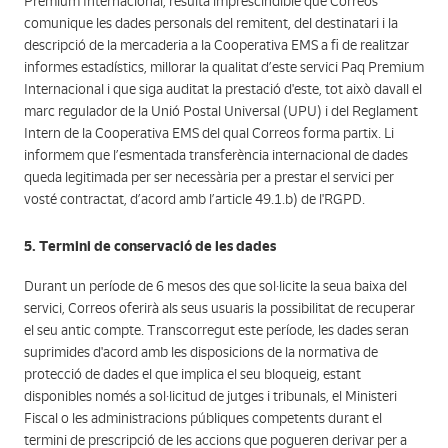
Premium Internacional, resulta imprescindible que Correos
comunique les dades personals del remitent, del destinatari i la
descripció de la mercaderia a la Cooperativa EMS a fi de realitzar
informes estadístics, millorar la qualitat d’este servici Paq Premium
Internacional i que siga auditat la prestació d'este, tot això davall el
marc regulador de la Unió Postal Universal (UPU) i del Reglament
Intern de la Cooperativa EMS del qual Correos forma partix. Li
informem que l’esmentada transferència internacional de dades
queda legitimada per ser necessària per a prestar el servici per
vosté contractat, d’acord amb l’article 49.1.b) de l'RGPD.
5. Termini de conservació de les dades
Durant un període de 6 mesos des que sol·licite la seua baixa del
servici, Correos oferirà als seus usuaris la possibilitat de recuperar
el seu antic compte. Transcorregut este període, les dades seran
suprimides d'acord amb les disposicions de la normativa de
protecció de dades el que implica el seu bloqueig, estant
disponibles només a sol·licitud de jutges i tribunals, el Ministeri
Fiscal o les administracions públiques competents durant el
termini de prescripció de les accions que pogueren derivar per a