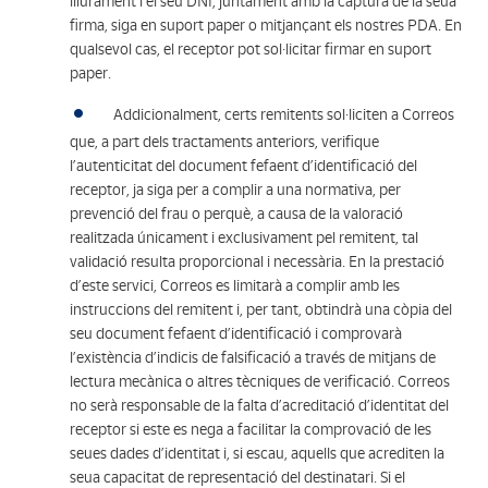
lliurament i el seu DNI, juntament amb la captura de la seua
firma, siga en suport paper o mitjançant els nostres PDA. En
qualsevol cas, el receptor pot sol·licitar firmar en suport
paper.
Addicionalment, certs remitents sol·liciten a Correos
que, a part dels tractaments anteriors, verifique
l’autenticitat del document fefaent d’identificació del
receptor, ja siga per a complir a una normativa, per
prevenció del frau o perquè, a causa de la valoració
realitzada únicament i exclusivament pel remitent, tal
validació resulta proporcional i necessària. En la prestació
d’este servici, Correos es limitarà a complir amb les
instruccions del remitent i, per tant, obtindrà una còpia del
seu document fefaent d’identificació i comprovarà
l’existència d’indicis de falsificació a través de mitjans de
lectura mecànica o altres tècniques de verificació. Correos
no serà responsable de la falta d’acreditació d’identitat del
receptor si este es nega a facilitar la comprovació de les
seues dades d’identitat i, si escau, aquells que acrediten la
seua capacitat de representació del destinatari. Si el