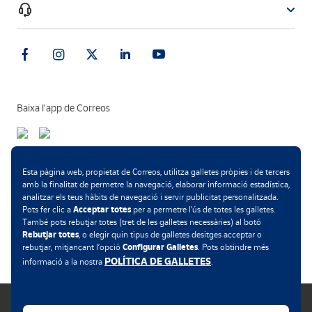
Baixa l’app de Correos
Mètodes de pagament
Esta pàgina web, propietat de Correos, utilitza galletes pròpies i de tercers
amb la finalitat de permetre la navegació, elaborar informació estadística,
analitzar els teus hàbits de navegació i servir publicitat personalitzada.
Acceptar totes
Pots fer clic a
per a permetre l’ús de totes les galletes.
També pots rebutjar totes (tret de les galletes necessàries) al botó
.
Rebutjar totes
, o elegir quin tipus de galletes desitges acceptar o
Configurar Galletes
rebutjar, mitjançant l’opció
. Pots obtindre més
POLÍTICA DE GALLETES
informació a la nostra
.