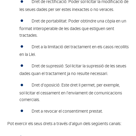
Dret de rectificació: Poder sol·licitar la modificació de
les seues dades per ser estes inexactes o no veraces.
Dret de portabilitat: Poder obtindre una còpia en un
format interoperable de les dades que estiguen sent
tractades.
Dret a la limitació del tractament en els casos recollits
en la Llei.
Dret de supressió: Sol·licitar la supressió de les seues
dades quan el tractament ja no resulte necessari.
Dret d’oposició: Este dret li permet, per exemple,
sol·licitar el cessament en l’enviament de comunicacions
comercials.
Dret a revocar el consentiment prestat.
Pot exercir els seus drets a través d’algun dels següents canals: