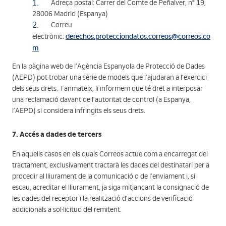
Adreça postal: Carrer del Comte de Peñalver, nº 19,
28006 Madrid (Espanya)
Correu
derechos.protecciondatos.correos@correos.co
electrònic:
m
En la pàgina web de l’Agència Espanyola de Protecció de Dades
(AEPD) pot trobar una sèrie de models que l’ajudaran a l’exercici
dels seus drets. Tanmateix, li informem que té dret a interposar
una reclamació davant de l’autoritat de control (a Espanya,
l’AEPD) si considera infringits els seus drets.
7. Accés a dades de tercers
En aquells casos en els quals Correos actue com a encarregat del
tractament, exclusivament tractarà les dades del destinatari per a
procedir al lliurament de la comunicació o de l’enviament i, si
escau, acreditar el lliurament, ja siga mitjançant la consignació de
les dades del receptor i la realització d’accions de verificació
addicionals a sol·licitud del remitent.