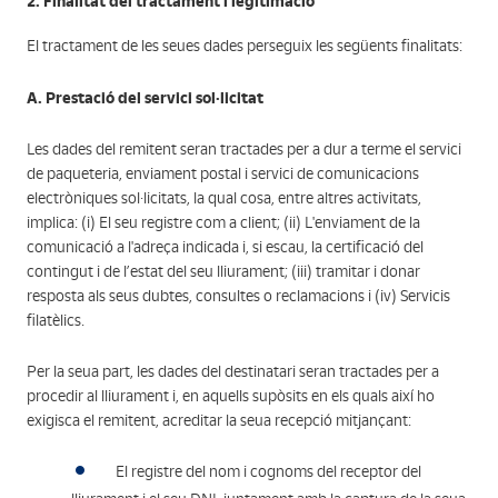
2. Finalitat del tractament i legitimació
El tractament de les seues dades perseguix les següents finalitats:
A. Prestació del servici sol·licitat
Les dades del remitent seran tractades per a dur a terme el servici
de paqueteria, enviament postal i servici de comunicacions
electròniques sol·licitats, la qual cosa, entre altres activitats,
implica: (i) El seu registre com a client; (ii) L'enviament de la
comunicació a l'adreça indicada i, si escau, la certificació del
contingut i de l’estat del seu lliurament; (iii) tramitar i donar
resposta als seus dubtes, consultes o reclamacions i (iv) Servicis
filatèlics.
Per la seua part, les dades del destinatari seran tractades per a
procedir al lliurament i, en aquells supòsits en els quals així ho
exigisca el remitent, acreditar la seua recepció mitjançant:
El registre del nom i cognoms del receptor del