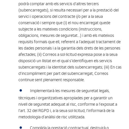
podrà comptar amb els servicis d’altres tercers
(subencarregats), si resulta necessari per a la prestació del
servici i operacions del contracte i/o per a la seua
conservació i sempre que (i) el nou encarregat quede
subjecte a les mateixes condicions (instruccions,
obligacions, mesures de seguretat...) i amb els mateixos
requisits formals que ell, referent a l’adequat tractament de
les dades personals i a la garantia dels drets de les persones
afectades; (ii) Correos a sol·licitud expressa pose a la seua
disposició un llistat en el qual s’identifiquen els servicis
subencarregats i la identitat dels subencarregats; (iii) En cas
d’incompliment per part del subencarregat, Correos
continue sent plenament responsable.
Implementarà les mesures de seguretat legals,
tècniques i organitzatives apropiades per a garantir un
nivell de seguretat adequat al risc, conforme a l’exposat a
l’art. 32 del RGPD i, a la seua sol·licitud, l’informarà de la
metodologia d’anàlisi de risc utilitzada.
Complida la prestació contractual, destruirà o