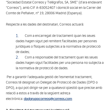
“Sociedad Estatal Correos y Telégrafos, SA, SME” (d’ara endavant
“Correos”), amb CIF A-83052407 i domicili social en la Carrer del
Comte de Peñalver, nº 19, 28006 Madrid (Espanya).
Respecte a les dades del destinatari, Correos actuarà:
Com a encarregat de tractament quan les seues
dades hagen sigut pel remitent facilitades per persones
jurídiques o físiques subjectes a la normativa de protecció
de dades;
Com a responsable del tractament quan les seues
dades hagen sigut facilitades per una persona no subjecta a
la normativa de protecció de dades.
Per a garantir l’adequada gestió de l’esmentat tractament,
Correos té designat un Delegat de Protecció de Dades (DPD o
DPO), a qui pot dirigir-se per a qualsevol qüestió que precise amb
relació a estos a través de la següent adreça
dpdgrupocorreos@correos.com
electrònica: