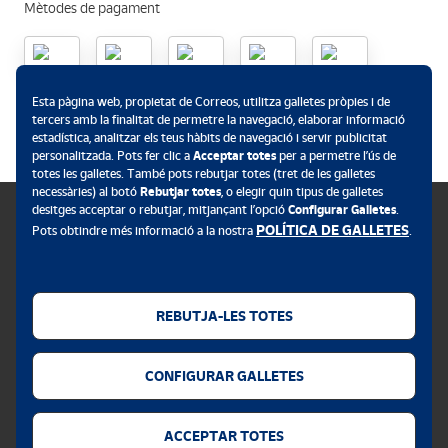
Mètodes de pagament
.
Esta pàgina web, propietat de Correos, utilitza galletes pròpies i de
tercers amb la finalitat de permetre la navegació, elaborar informació
estadística, analitzar els teus hàbits de navegació i servir publicitat
personalitzada. Pots fer clic a
Acceptar totes
per a permetre l’ús de
totes les galletes. També pots rebutjar totes (tret de les galletes
necessàries) al botó
Rebutjar totes
, o elegir quin tipus de galletes
desitges acceptar o rebutjar, mitjançant l’opció
Configurar Galletes
.
POLÍTICA DE GALLETES
Pots obtindre més informació a la nostra
.
Política de galletes
Avís legal
REBUTJA-LES TOTES
Privacitat web
CONFIGURAR GALLETES
Alerta de seguretat
Accessibilitat
ACCEPTAR TOTES