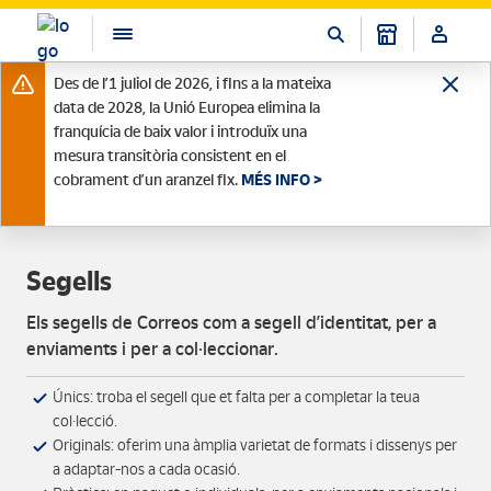
Des de l’1 juliol de 2026, i fins a la mateixa
data de 2028, la Unió Europea elimina la
franquícia de baix valor i introduïx una
mesura transitòria consistent en el
cobrament d’un aranzel fix.
MÉS INFO >
Segells
Els segells de Correos com a segell d’identitat, per a
enviaments i per a col·leccionar.
Únics: troba el segell que et falta per a completar la teua
col·lecció.
Originals: oferim una àmplia varietat de formats i dissenys per
a adaptar-nos a cada ocasió.