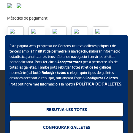
Mètodes de pagament
.
Esta pàgina web, propietat de Correos, utilitza galletes pròpies i de
tercers amb la finalitat de permetre la navegació, elaborar informació
estadística, analitzar els teus hàbits de navegació i servir publicitat
personalitzada. Pots fer clic a
Acceptar totes
per a permetre l’ús de
totes les galletes. També pots rebutjar totes (tret de les galletes
necessàries) al botó
Rebutjar totes
, o elegir quin tipus de galletes
desitges acceptar o rebutjar, mitjançant l’opció
Configurar Galletes
.
POLÍTICA DE GALLETES
Pots obtindre més informació a la nostra
.
Política de galletes
Avís legal
REBUTJA-LES TOTES
Privacitat web
CONFIGURAR GALLETES
Alerta de seguretat