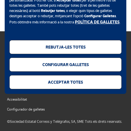
personalitzada. Pots fer clic a
Acceptar totes
per a permetre l’ús de
totes les galletes. També pots rebutjar totes (tret de les galletes
.
necessàries) al botó
Rebutjar totes
, o elegir quin tipus de galletes
desitges acceptar o rebutjar, mitjançant l’opció
Configurar Galletes
.
POLÍTICA DE GALLETES
Pots obtindre més informació a la nostra
.
REBUTJA-LES TOTES
Política de galletes
CONFIGURAR GALLETES
Avís legal
Privacitat web
ACCEPTAR TOTES
Alerta de seguretat
Accessibilitat
Configurador de galletes
©Sociedad Estatal Correos y Telégrafos, SA, SME Tots els drets reservats.