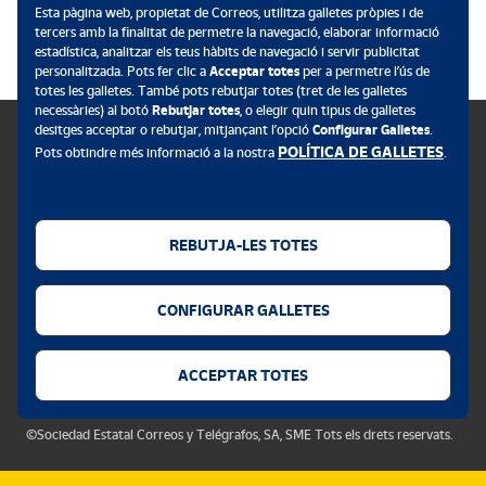
.
Esta pàgina web, propietat de Correos, utilitza galletes pròpies i de
tercers amb la finalitat de permetre la navegació, elaborar informació
estadística, analitzar els teus hàbits de navegació i servir publicitat
personalitzada. Pots fer clic a
Acceptar totes
per a permetre l’ús de
totes les galletes. També pots rebutjar totes (tret de les galletes
necessàries) al botó
Rebutjar totes
, o elegir quin tipus de galletes
desitges acceptar o rebutjar, mitjançant l’opció
Configurar Galletes
.
POLÍTICA DE GALLETES
Pots obtindre més informació a la nostra
.
Política de galletes
Avís legal
REBUTJA-LES TOTES
Privacitat web
CONFIGURAR GALLETES
Alerta de seguretat
Accessibilitat
ACCEPTAR TOTES
Configurador de galletes
©Sociedad Estatal Correos y Telégrafos, SA, SME Tots els drets reservats.