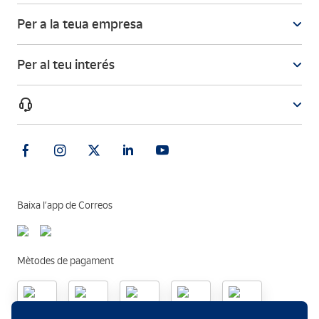
Quins són els beneficis del vostre
Per a la teua empresa
emmagatzemament en núvol?
Per al teu interés
Encara tens dubtes?
Baixa l’app de Correos
Mètodes de pagament