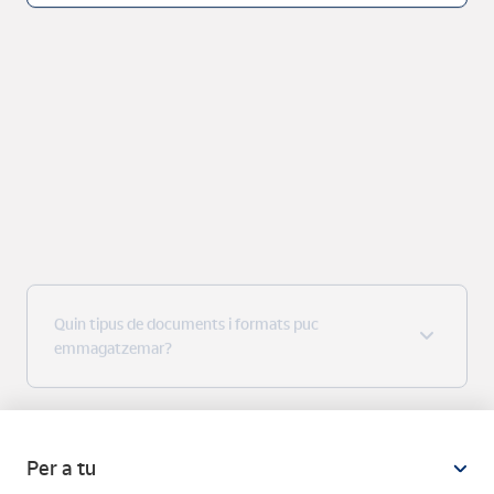
Quin tipus de documents i formats puc
emmagatzemar?
Per a tu