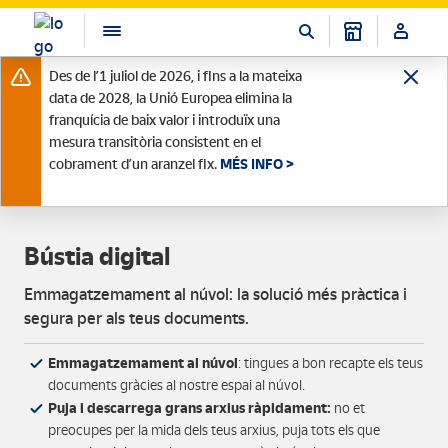
Des de l’1 juliol de 2026, i fins a la mateixa
data de 2028, la Unió Europea elimina la
franquícia de baix valor i introduïx una
mesura transitòria consistent en el
cobrament d’un aranzel fix.
MÉS INFO >
Bústia digital
Emmagatzemament al núvol: la solució més pràctica i
segura per als teus documents.
Emmagatzemament al núvol
: tingues a bon recapte els teus
documents gràcies al nostre espai al núvol.
Puja i descarrega grans arxius ràpidament:
no et
preocupes per la mida dels teus arxius, puja tots els que