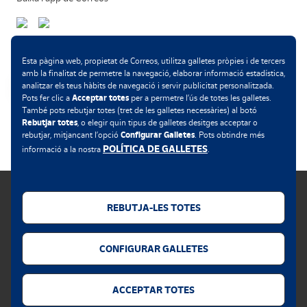
Mètodes de pagament
Esta pàgina web, propietat de Correos, utilitza galletes pròpies i de tercers
amb la finalitat de permetre la navegació, elaborar informació estadística,
analitzar els teus hàbits de navegació i servir publicitat personalitzada.
Acceptar totes
Pots fer clic a
per a permetre l’ús de totes les galletes.
També pots rebutjar totes (tret de les galletes necessàries) al botó
.
Rebutjar totes
, o elegir quin tipus de galletes desitges acceptar o
Configurar Galletes
rebutjar, mitjançant l’opció
. Pots obtindre més
POLÍTICA DE GALLETES
informació a la nostra
.
REBUTJA-LES TOTES
Política de galletes
CONFIGURAR GALLETES
Avís legal
Privacitat web
ACCEPTAR TOTES