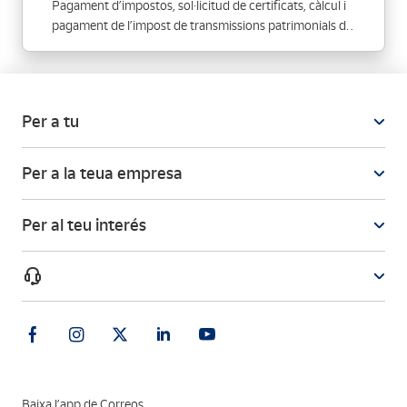
Pagament d’impostos, sol·licitud de certificats, càlcul i
pagament de l’impost de transmissions patrimonials de
vehicles utilitzats (ITP: 12 € + l’impost de l’Agència
Tributària)
Per a tu
Per a la teua empresa
Per al teu interés
Baixa l’app de Correos