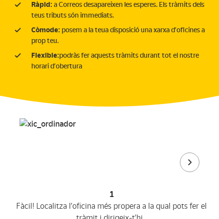
Ràpid:
a Correos desapareixen les esperes. Els tràmits dels
teus tributs són immediats.
Còmode:
posem a la teua disposició una xarxa d’oficines a
prop teu.
Flexible:
podràs fer aquests tràmits durant tot el nostre
horari d’obertura
1
Fàcil! Localitza l’oficina més propera a la qual pots fer el
tràmit i dirigeix-t’hi.