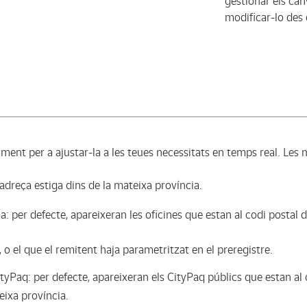
gestionar els ca
modificar-lo des 
ament per a ajustar-la a les teues necessitats en temps real. Les 
adreça estiga dins de la mateixa província.
na: per defecte, apareixeran les oficines que estan al codi postal
, o el que el remitent haja parametritzat en el preregistre.
tyPaq: per defecte, apareixeran els CityPaq públics que estan al 
eixa província.