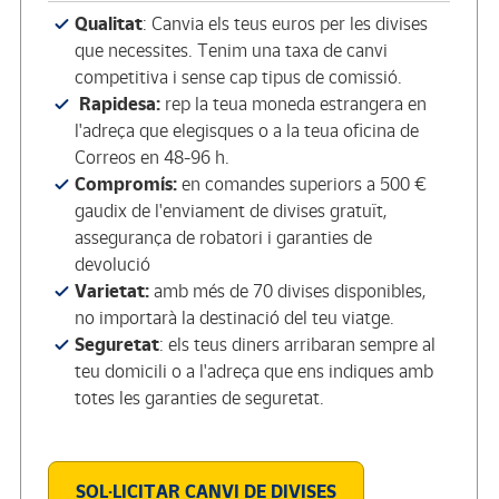
Qualitat
: Canvia els teus euros per les divises
que necessites. Tenim una taxa de canvi
competitiva i sense cap tipus de comissió.
Rapidesa:
rep la teua moneda estrangera en
l'adreça que elegisques o a la teua oficina de
Correos en 48-96 h.
Compromís:
en comandes superiors a 500 €
gaudix de l'enviament de divises gratuït,
assegurança de robatori i garanties de
devolució
Varietat:
amb més de 70 divises disponibles,
no importarà la destinació del teu viatge.
Seguretat
: els teus diners arribaran sempre al
teu domicili o a l'adreça que ens indiques amb
totes les garanties de seguretat.
SOL·LICITAR CANVI DE DIVISES