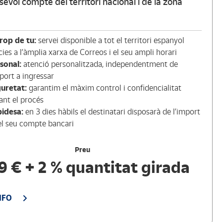
sevol compte del territori nacional i de la zona
rop de tu:
servei disponible a tot el territori espanyol
cies a l’àmplia xarxa de Correos i el seu ampli horari
sonal:
atenció personalitzada, independentment de
mport a ingressar
uretat:
garantim el màxim control i confidencialitat
ant el procés
idesa:
en 3 dies hàbils el destinatari disposarà de l’import
el seu compte bancari
Preu
9 € + 2 % quantitat girada
NFO