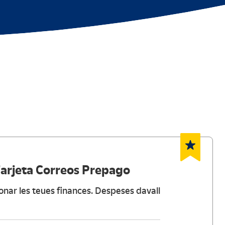
arjeta Correos Prepago
onar les teues finances. Despeses davall