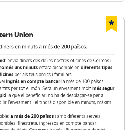
ern Union
diners en minuts a més de 200 països.
id
: envia diners des de les nostres oficines de Correos i
només uns minuts
estarà disponible en
diferents tipus
ficines
per als teus amics i familiars.
vei
ingrés en compte bancari
a més de 100 països
artits per tot el món. Serà un enviament molt
més segur
àpid
ja que el beneficiari no ha de desplaçar-se per a
ollir l’enviament i el tindrà disponible en minuts, màxim
.
xible:
a més de 200 països
i amb diferents serveis
ponibles: finestreta, ingressos en compte bancari,