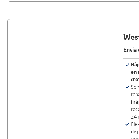
West
Envia 
Ràp
en 
d’o
Ser
rep
i r
rec
24h
Fle
dis