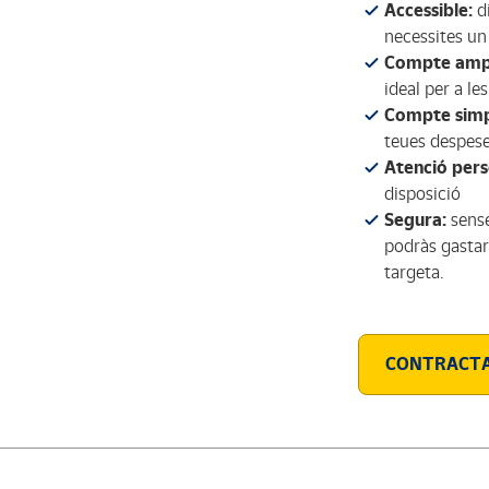
Accessible:
di
necessites un
Compte ampl
ideal per a le
Compte simpl
teues despeses
Atenció pers
disposició
Segura:
sense
podràs gastar
targeta.
CONTRACTA-