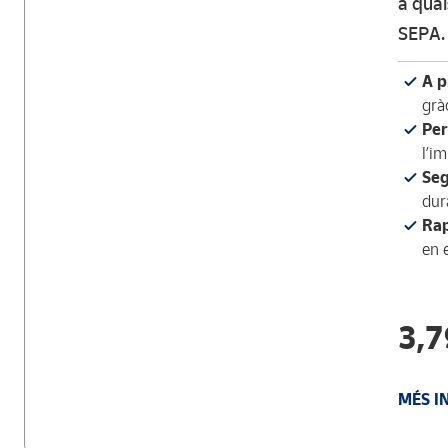
a qual
SEPA.
A p
grà
Per
l’i
Seg
dur
Rap
en 
3,7
MÉS I