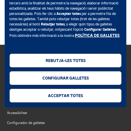
tercers amb la finalitat de permetre la navegació, elaborar informació
estadística, analitzar els teus hàbits de navegació i servir publicitat
personalitzada. Pots fer clic a
Acceptar totes
per a permetre l’ús de
totes les galletes. També pots rebutjar totes (tret de les galletes
.
necessàries) al botó
Rebutjar totes
, o elegir quin tipus de galletes
desitges acceptar o rebutjar, mitjançant l’opció
Configurar Galletes
.
POLÍTICA DE GALLETES
Pots obtindre més informació a la nostra
.
REBUTJA-LES TOTES
Política de galletes
CONFIGURAR GALLETES
Avís legal
Privacitat web
ACCEPTAR TOTES
Alerta de seguretat
Accessibilitat
Configurador de galletes