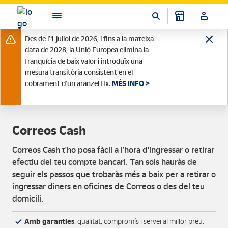
Des de l’1 juliol de 2026, i fins a la mateixa
data de 2028, la Unió Europea elimina la
franquícia de baix valor i introduïx una
mesura transitòria consistent en el
cobrament d’un aranzel fix.
MÉS INFO >
Correos Cash
Correos Cash t'ho posa fàcil a l’hora d'ingressar o retirar
efectiu del teu compte bancari. Tan sols hauràs de
seguir els passos que trobaràs més a baix per a retirar o
ingressar diners en oficines de Correos o des del teu
domicili.
Amb garanties
: qualitat, compromís i servei al millor preu.